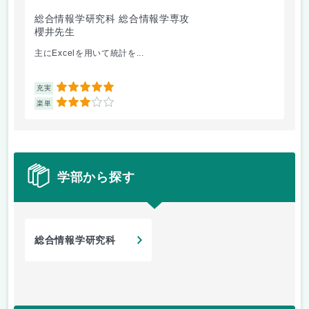
総合情報学研究科 総合情報学専攻
総
櫻井先生
浅
主にExcelを用いて統計を...
毎
5
充実
充
3
楽単
楽
学部から探す
総合情報学研究科