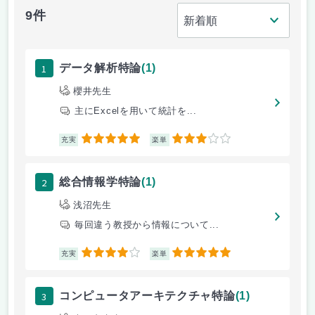
9件
1
データ解析特論
(1)
櫻井先生
主にExcelを用いて統計を...
5
3
充実
楽単
2
総合情報学特論
(1)
浅沼先生
毎回違う教授から情報について...
4
5
充実
楽単
3
コンピュータアーキテクチャ特論
(1)