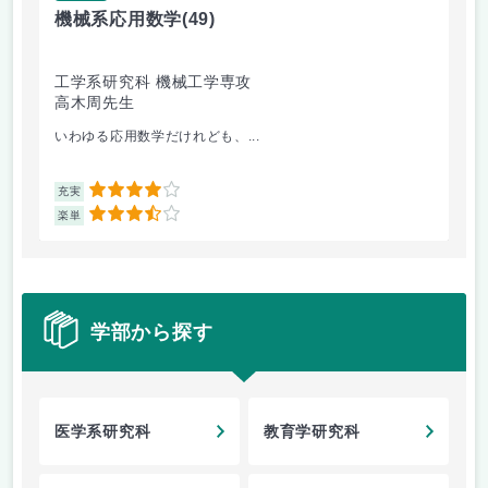
機械系応用数学
(49)
技
工学系研究科 機械工学専攻
工
高木周先生
中
いわゆる応用数学だけれども、...
特
4
充実
充
3.5
楽単
楽
学部から探す
医学系研究科
教育学研究科