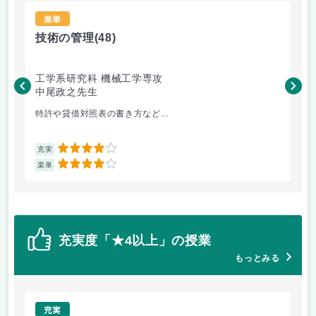
楽単
技術の管理
(48)
食
工学系研究科 機械工学専攻
農
中尾政之先生
佐
特許や貸借対照表の書き方など...
食品
4
充実
充
4
楽単
楽
充実度「★4以上」の授業
もっとみる
充実