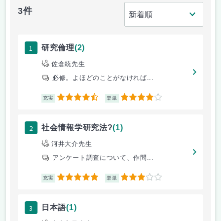
3件
1
研究倫理
(2)
佐倉統先生
必修。よほどのことがなければ...
4.5
4
充実
楽単
2
社会情報学研究法?
(1)
河井大介先生
アンケート調査について、作問...
5
3
充実
楽単
3
日本語
(1)