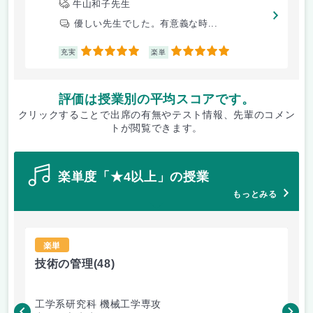
牛山和子先生
優しい先生でした。有意義な時...
5
5
充実
楽単
評価は授業別の平均スコアです。
クリックすることで出席の有無やテスト情報、先輩のコメン
トが閲覧できます。
楽単度「★4以上」の授業
もっとみる
楽単
技術の管理
(48)
食
工学系研究科 機械工学専攻
農