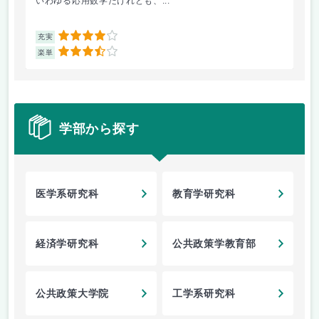
いわゆる応用数学だけれども、...
特
4
充実
充
3.5
楽単
楽
学部から探す
医学系研究科
教育学研究科
経済学研究科
公共政策学教育部
公共政策大学院
工学系研究科