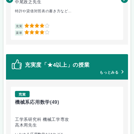
中尾政之先生
佐
特許や貸借対照表の書き方など...
食品
4
充実
充
4
楽単
楽
充実度「★4以上」の授業
もっとみる
充実
機械系応用数学
(49)
技
工学系研究科 機械工学専攻
工
高木周先生
中