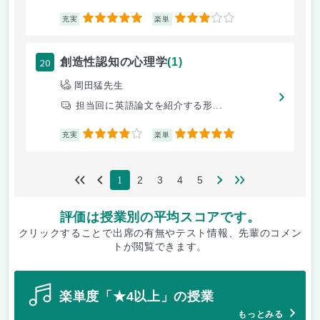
5
3
充実
楽単
20
創造性認知の心理学
(1)
岡田猛先生
担当回に英語論文を紹介する形...
4
5
充実
楽単
2
3
4
5
1
評価は授業別の平均スコアです。
クリックすることで出席の有無やテスト情報、先輩のコメン
トが閲覧できます。
楽単度「★4以上」の授業
もっとみる