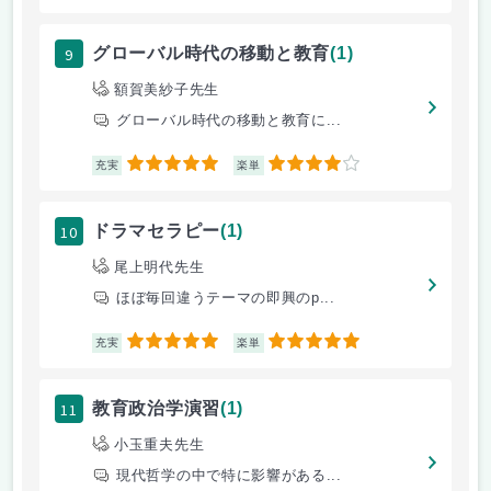
9
グローバル時代の移動と教育
(1)
額賀美紗子先生
グローバル時代の移動と教育に...
5
4
充実
楽単
10
ドラマセラピー
(1)
尾上明代先生
ほぼ毎回違うテーマの即興のp...
5
5
充実
楽単
11
教育政治学演習
(1)
小玉重夫先生
現代哲学の中で特に影響がある...