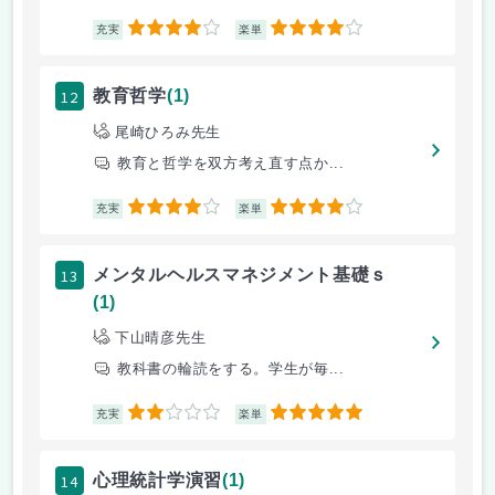
4
4
充実
楽単
12
教育哲学
(1)
尾崎ひろみ先生
教育と哲学を双方考え直す点か...
4
4
充実
楽単
13
メンタルヘルスマネジメント基礎ｓ
(1)
下山晴彦先生
教科書の輪読をする。学生が毎...
2
5
充実
楽単
14
心理統計学演習
(1)