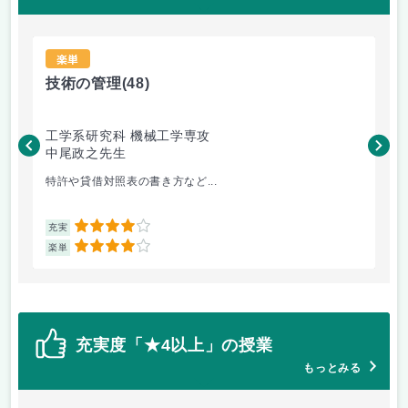
楽単
技術の管理
(48)
食
工学系研究科 機械工学専攻
農
中尾政之先生
佐
特許や貸借対照表の書き方など...
食品
4
充実
充
4
楽単
楽
充実度「★4以上」の授業
もっとみる