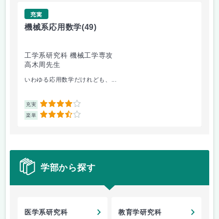
充実
機械系応用数学
(49)
技
工学系研究科 機械工学専攻
工
高木周先生
中
いわゆる応用数学だけれども、...
特
4
充実
充
3.5
楽単
楽
学部から探す
医学系研究科
教育学研究科