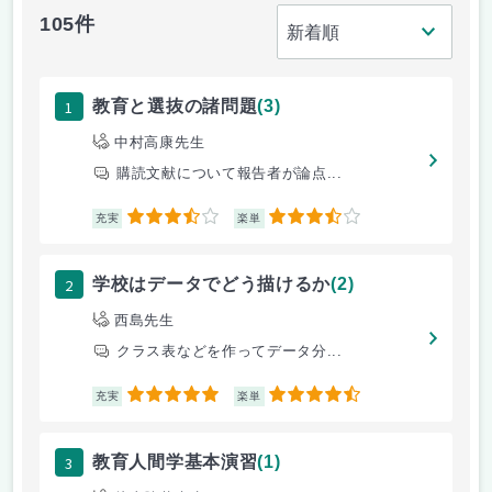
105件
1
教育と選抜の諸問題
(3)
中村高康先生
購読文献について報告者が論点...
3.5
3.5
充実
楽単
2
学校はデータでどう描けるか
(2)
西島先生
クラス表などを作ってデータ分...
5
4.5
充実
楽単
3
教育人間学基本演習
(1)