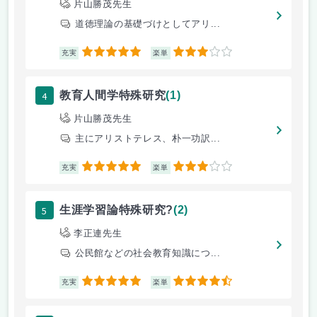
片山勝茂先生
道徳理論の基礎づけとしてアリ...
5
3
充実
楽単
4
教育人間学特殊研究
(1)
片山勝茂先生
主にアリストテレス、朴一功訳...
5
3
充実
楽単
5
生涯学習論特殊研究?
(2)
李正連先生
公民館などの社会教育知識につ...
5
4.5
充実
楽単