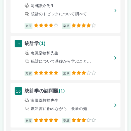
岡田謙介先生
統計のトピックについて調べて...
4
4
充実
楽単
15
統計学
(1)
南風原敏和先生
統計について基礎から学ぶこと...
5
3
充実
楽単
16
統計学の諸問題
(1)
南風原教授先生
教科書に触れながら、最新の知...
5
3
充実
楽単