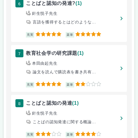
6
ことばと認知の発達?
(1)
針生悦子先生
言語を獲得するとはどのような...
5
5
充実
楽単
7
教育社会学の研究課題
(1)
本田由起先生
論文を読んで購読表を書き共有...
5
2
充実
楽単
8
ことばと認知の発達
(1)
針生悦子先生
ことばの認知発達に関する概論...
3
4
充実
楽単