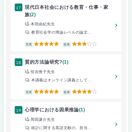
17
現代日本社会における教育・仕事・家
族
(2)
本田由紀先生
教育社会学の博論レベルの論文...
5
3
充実
楽単
18
質的方法論研究?
(1)
恒吉僚子先生
本講義はオンライン講義として...
5
4
充実
楽単
19
心理学における因果推論
(1)
岡田謙介先生
統計に関する英語文献の、担当...