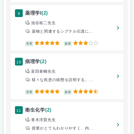
9
薬理学I
(2)
池谷裕二先生
薬物と関連するシグナル伝達に...
5
3
充実
楽単
10
病理学
(2)
富田泰輔先生
様々な疾患の病態を説明する。...
5
4.5
充実
楽単
11
衛生化学
(2)
青木淳賢先生
授業がとてもわかりやすく、内...