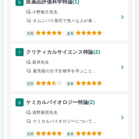
6
医薬品評価科学特論
(1)
小野俊介先生
オムニバス形式で色々な人が来...
5
5
充実
楽単
7
クリティカルサイエンス特論
(2)
新井先生
最先端の分子生物学を学ぶこと...
3.5
5
充実
楽単
8
ケミカルバイオロジー特論
(2)
浦野康照先生
ケミカルバイオロジーについて...
5
5
充実
楽単