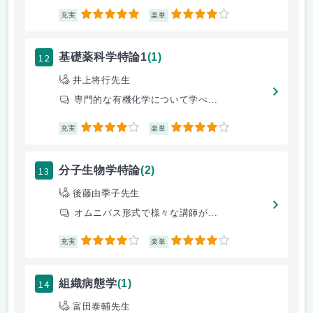
5
4
充実
楽単
12
基礎薬科学特論1
(1)
井上将行先生
専門的な有機化学について学べ...
4
4
充実
楽単
13
分子生物学特論
(2)
後藤由季子先生
オムニバス形式で様々な講師が...
4
4
充実
楽単
14
組織病態学
(1)
富田泰輔先生