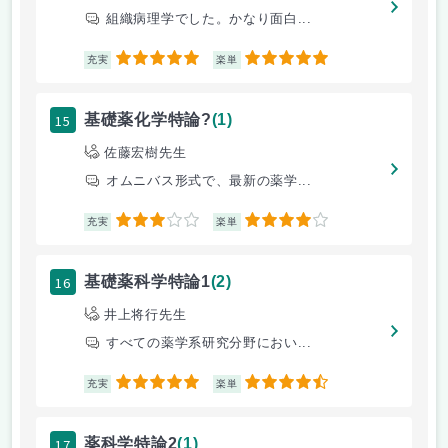
組織病理学でした。かなり面白...
5
5
充実
楽単
15
基礎薬化学特論?
(1)
佐藤宏樹先生
オムニバス形式で、最新の薬学...
3
4
充実
楽単
16
基礎薬科学特論1
(2)
井上将行先生
すべての薬学系研究分野におい...
5
4.5
充実
楽単
17
薬科学特論2
(1)