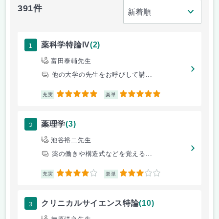
391件
1
薬科学特論IV
(2)
富田泰輔先生
他の大学の先生をお呼びして講...
5
5
充実
楽単
2
薬理学
(3)
池谷裕二先生
薬の働きや構造式などを覚える...
4
3
充実
楽単
3
クリニカルサイエンス特論
(10)