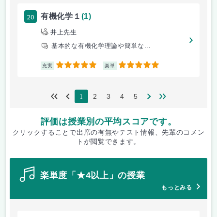
20
有機化学１
(1)
井上先生
基本的な有機化学理論や簡単な...
5
5
充実
楽単
2
3
4
5
1
評価は授業別の平均スコアです。
クリックすることで出席の有無やテスト情報、先輩のコメン
トが閲覧できます。
楽単度「★4以上」の授業
もっとみる