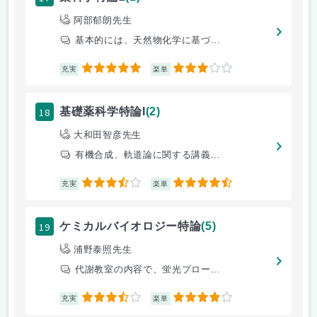
阿部郁朗先生
基本的には、天然物化学に基づ...
5
3
充実
楽単
18
基礎薬科学特論I
(2)
大和田智彦先生
有機合成、軌道論に関する講義...
3.5
4.5
充実
楽単
19
ケミカルバイオロジー特論
(5)
浦野泰照先生
代謝教室の内容で、蛍光プロー...
3.5
4
充実
楽単