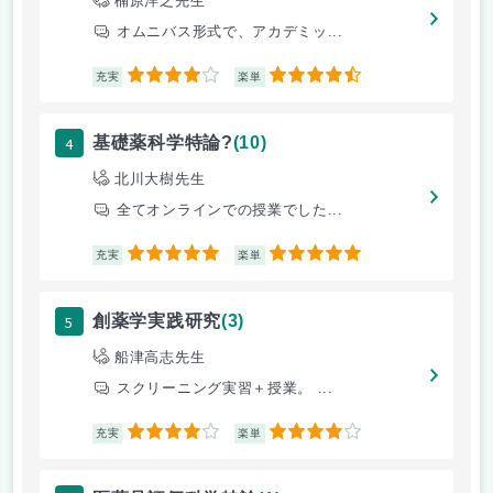
楠原洋之先生
オムニバス形式で、アカデミッ...
4
4.5
充実
楽単
4
基礎薬科学特論?
(10)
北川大樹先生
全てオンラインでの授業でした...
5
5
充実
楽単
5
創薬学実践研究
(3)
船津高志先生
スクリーニング実習＋授業。 ...
4
4
充実
楽単