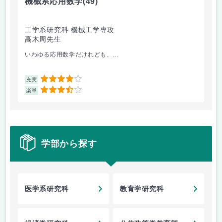
機械系応用数学
(49)
技
工学系研究科 機械工学専攻
工
高木周先生
中
いわゆる応用数学だけれども、...
特
4
充実
充
3.5
楽単
楽
学部から探す
医学系研究科
教育学研究科