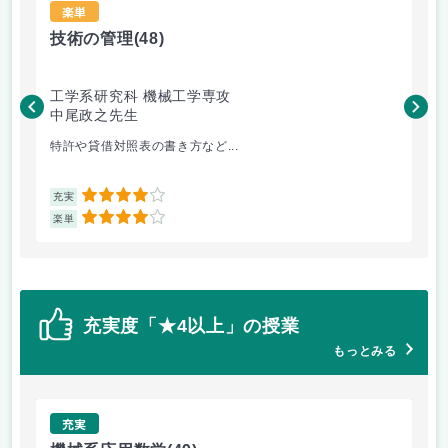
楽単
技術の管理
(48)
食
工学系研究科 機械工学専攻
農
中尾政之先生
佐
特許や貸借対照表の書き方など...
食品
4
充実
充
4
楽単
楽
充実度「★4以上」の授業
もっとみる
充実