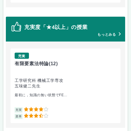
充実度「★4以上」の授業
もっとみる
充実
有限要素法特論
(12)
地
工学研究科 機械工学専攻
未
五味健二先生
山
最初に，知識の無い状態でFE...
都
4
充実
充
3.5
楽単
楽