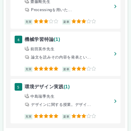
齋藤剛先生
Processingを用いた...
3
3
充実
楽単
4
機械学習特論
(1)
前田英作先生
論文を読みその内容を発表とい...
5
3
充実
楽単
5
環境デザイン実践
(1)
中島瑞季先生
デザインに関する授業。デザイ...
5
3
充実
楽単