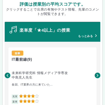
評価は授業別の平均スコアです。
クリックすることで出席の有無やテスト情報、先輩のコメン
トが閲覧できます。
楽単度「★4以上」の授業
もっとみる
楽単
IT最前線
(9)
ア
未来科学研究科 情報メディア学専攻
未
中島克人先生
釜
各回、IT業界の方に来ていた...
「
4
充実
充
4
楽単
楽