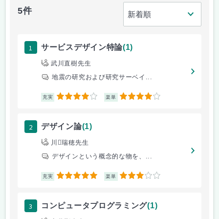
5件
1
サービスデザイン特論
(1)
武川直樹先生
地震の研究および研究サーベイ...
4
4
充実
楽単
2
デザイン論
(1)
川瑞穂先生
デザインという概念的な物を、...
5
3
充実
楽単
3
コンピュータプログラミング
(1)