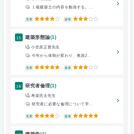
１級建築士の内容を勉強する。...
4
3
充実
楽単
15
建築形態論
(1)
小笠原正豊先生
今年から体制が変わり、教員2...
5
3
充実
楽単
16
研究者倫理
(1)
寿楽浩太先生
研究者に必要な倫理について学...
4
5
充実
楽単