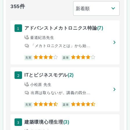
355件
1
アドバンストメカトロニクス特論
(7)
釜道紀浩先生
「メカトロニクスとは」から始...
4
4
充実
楽単
2
ITとビジネスモデル
(2)
小松原 先生
出席は取らないが、講義の四分...
4.5
4.5
充実
楽単
3
建築環境心理生理
(3)