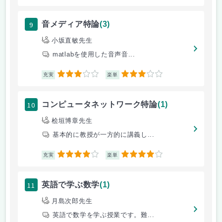
9
音メディア特論
(3)
小坂直敏先生
matlabを使用した音声音...
3
3
充実
楽単
10
コンピュータネットワーク特論
(1)
桧垣博章先生
基本的に教授が一方的に講義し...
4
4
充実
楽単
11
英語で学ぶ数学
(1)
月島次郎先生
英語で数学を学ぶ授業です。難...