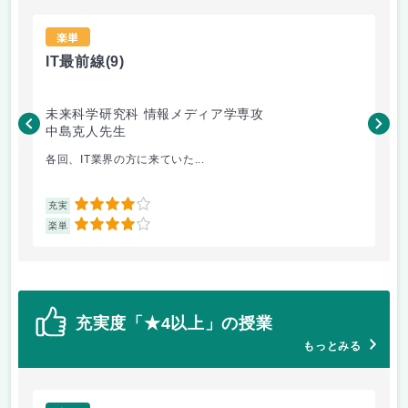
楽単
IT最前線
(9)
ア
未来科学研究科 情報メディア学専攻
未
中島克人先生
釜
各回、IT業界の方に来ていた...
「
4
充実
充
4
楽単
楽
充実度「★4以上」の授業
もっとみる