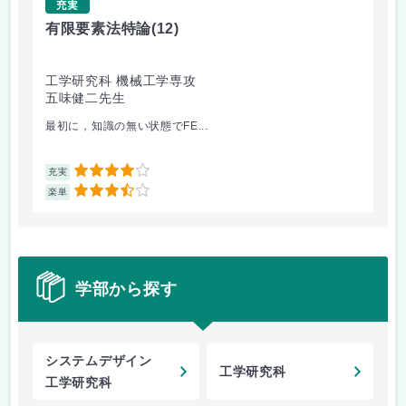
充実
有限要素法特論
(12)
地
工学研究科 機械工学専攻
未
五味健二先生
山
最初に，知識の無い状態でFE...
都
4
充実
充
3.5
楽単
楽
学部から探す
システムデザイン
工学研究科
工学研究科