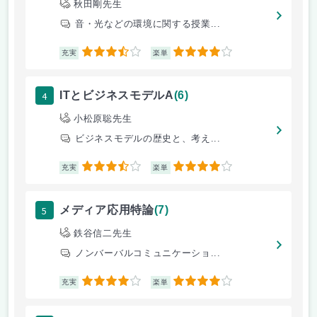
秋田剛先生
音・光などの環境に関する授業...
3.5
4
充実
楽単
4
ITとビジネスモデルA
(6)
小松原聡先生
ビジネスモデルの歴史と、考え...
3.5
4
充実
楽単
5
メディア応用特論
(7)
鉄谷信二先生
ノンバーバルコミュニケーショ...
4
4
充実
楽単