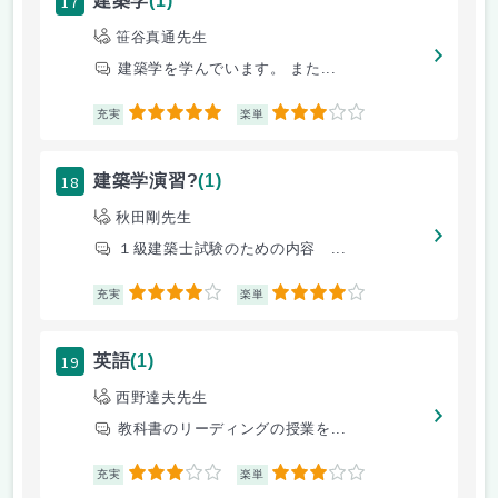
17
建築学
(1)
笹谷真通先生
建築学を学んでいます。 また...
5
3
充実
楽単
18
建築学演習?
(1)
秋田剛先生
１級建築士試験のための内容 ...
4
4
充実
楽単
19
英語
(1)
西野達夫先生
教科書のリーディングの授業を...
3
3
充実
楽単