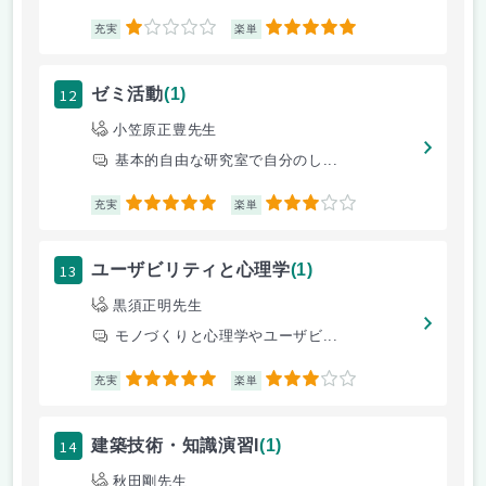
1
5
充実
楽単
12
ゼミ活動
(1)
小笠原正豊先生
基本的自由な研究室で自分のし...
5
3
充実
楽単
13
ユーザビリティと心理学
(1)
黒須正明先生
モノづくりと心理学やユーザビ...
5
3
充実
楽単
14
建築技術・知識演習I
(1)
秋田剛先生