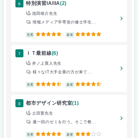
6
特別演習IA/IIA
(2)
池田雄介先生
情報メディア学専攻の修士学生...
5
5
充実
楽単
7
ＩＴ最前線
(6)
井ノ上寛人先生
様々なIT大手企業の方が来て...
4.5
4.5
充実
楽単
8
都市デザイン研究室
(1)
土田寛先生
週一回のゼミを行う。そこで教...
5
3
充実
楽単