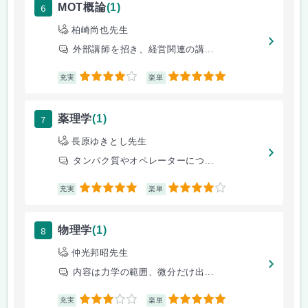
6
MOT概論
(1)
柏崎尚也先生
外部講師を招き、経営関連の講...
4
5
充実
楽単
7
薬理学
(1)
長原ゆきとし先生
タンパク質やオペレーターにつ...
5
4
充実
楽単
8
物理学
(1)
仲光邦昭先生
内容は力学の範囲、微分だけ出...
3
5
充実
楽単