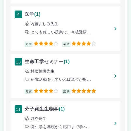
9
医学
(1)
内藤よしみ先生
とても厳しい授業で、今後受講...
4
4
充実
楽単
10
生命工学セミナー
(1)
村松和明先生
研究活動をしていれば単位が取...
4
5
充実
楽単
11
分子発生生物学
(1)
刀祢先生
発生学を基礎から応用まで学べ...