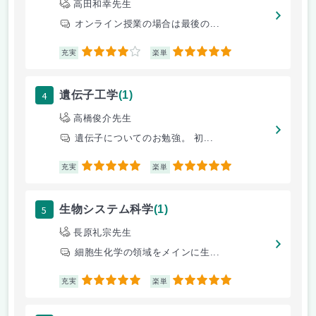
高田和幸先生
オンライン授業の場合は最後の...
4
5
充実
楽単
4
遺伝子工学
(1)
高橋俊介先生
遺伝子についてのお勉強。 初...
5
5
充実
楽単
5
生物システム科学
(1)
長原礼宗先生
細胞生化学の領域をメインに生...
5
5
充実
楽単