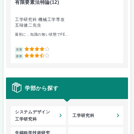
有限要素法特論
(12)
地
工学研究科 機械工学専攻
未
五味健二先生
山
最初に，知識の無い状態でFE...
都
4
充実
充
3.5
楽単
楽
学部から探す
システムデザイン
工学研究科
工学研究科
先端科学技術研究