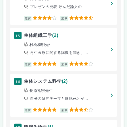
プレゼンの発表 呼んだ論文の...
4
4.5
充実
楽単
15
生体組織工学
(2)
村松和明先生
再生医療に関する講義を聞き、...
5
4
充実
楽単
16
生体システム科学
(2)
長原礼宗先生
自分の研究テーマと細胞死とが...
5
3.5
充実
楽単