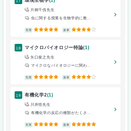
17
環境生物学
(1)
片桐千仭先生
虫に関する授業を生物学的に教...
5
4
充実
楽単
18
マイクロバイオロジー特論
(1)
矢口俊之先生
マイクロなバイオロジーに関わ...
5
4
充実
楽単
19
有機化学2
(1)
川井悟先生
有機化学の反応の種類がたくさ...
5
5
充実
楽単