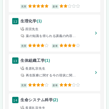
5
2
充実
楽単
12
生理化学
(1)
四宮先生
薬の知識を得られる講義の内容...
4
4
充実
楽単
13
生体組織工学
(1)
長原礼宗先生
再生医療に関する今の現状に関...
4
3
充実
楽単
14
生命システム科学
(2)
長原礼宗先生