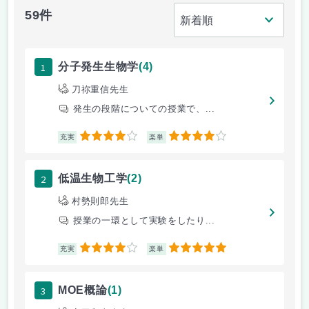
59件
1
分子発生生物学
(4)
刀祢重信先生
発生の段階についての授業で、...
4
4
充実
楽単
2
低温生物工学
(2)
村勢則郎先生
授業の一環として実験をしたり...
4
5
充実
楽単
3
MOE概論
(1)