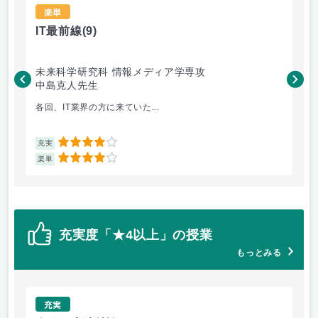
楽単
IT最前線
(9)
ア
未来科学研究科 情報メディア学専攻
未
中島克人先生
釜
各回、IT業界の方に来ていた...
「
4
充実
充
4
楽単
楽
充実度「★4以上」の授業
もっとみる
充実