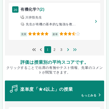
20
有機化学?
(2)
川井悟先生
先生が有機の基本的な勉強を教...
5
3.5
充実
楽単
2
3
1
評価は授業別の平均スコアです。
クリックすることで出席の有無やテスト情報、先輩のコメン
トが閲覧できます。
楽単度「★4以上」の授業
もっとみる