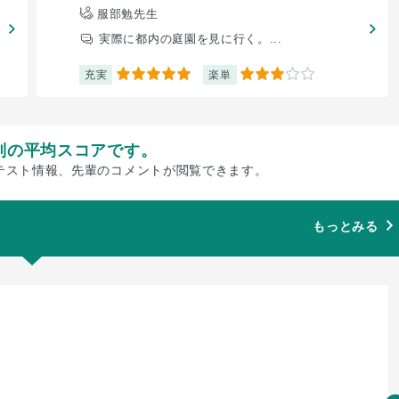
服部勉先生
実際に都内の庭園を見に行く。...
充実
楽単
5
3
別の平均スコアです。
テスト情報、先輩のコメントが閲覧できます。
もっとみる