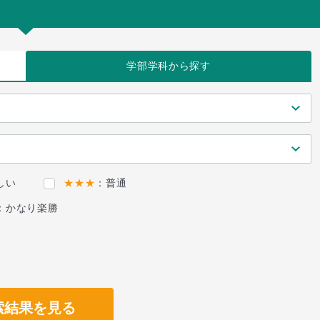
学部学科
から探す
しい
★★★
：普通
：かなり楽勝
索結果を見る