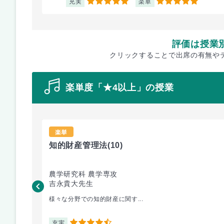
充実
楽単
5
5
評価は授業
クリックすることで出席の有無や
楽単度「★4以上」の授業
楽単
知的財産管理法
(10)
農学研究科 農学専攻
吉永貴大先生
様々な分野での知的財産に関す...
充実
4.5