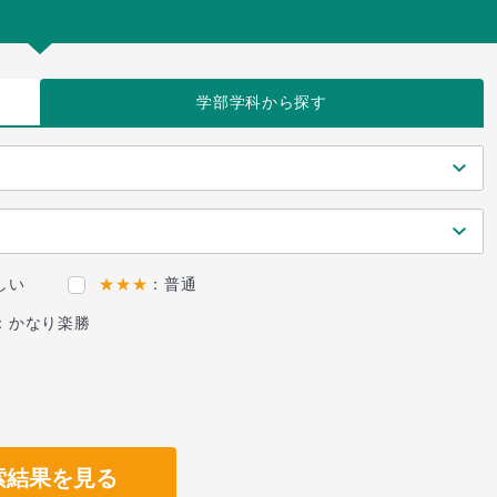
学部学科
から探す
しい
★★★
：普通
：かなり楽勝
索結果を見る