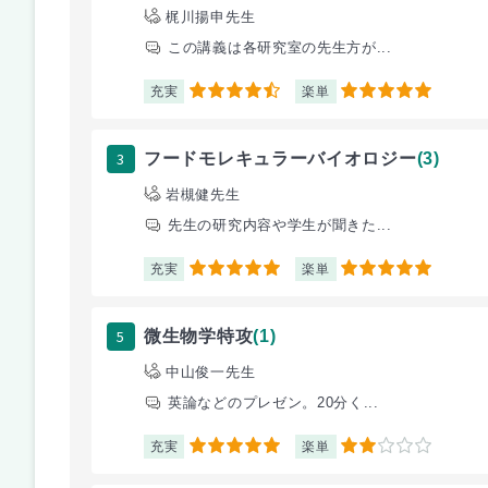
梶川揚申先生
この講義は各研究室の先生方が...
充実
楽単
4.5
5
3
フードモレキュラーバイオロジー
(3)
岩槻健先生
先生の研究内容や学生が聞きた...
充実
楽単
5
5
5
微生物学特攻
(1)
中山俊一先生
英論などのプレゼン。20分く...
充実
楽単
5
2