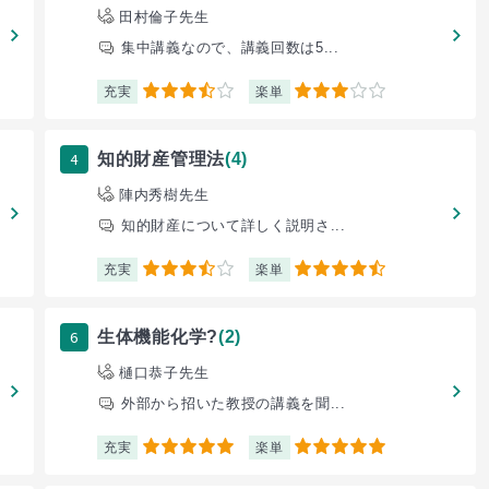
田村倫子先生
集中講義なので、講義回数は5...
充実
楽単
3.5
3
4
知的財産管理法
(4)
陣内秀樹先生
知的財産について詳しく説明さ...
充実
楽単
3.5
4.5
6
生体機能化学?
(2)
樋口恭子先生
外部から招いた教授の講義を聞...
充実
楽単
5
5