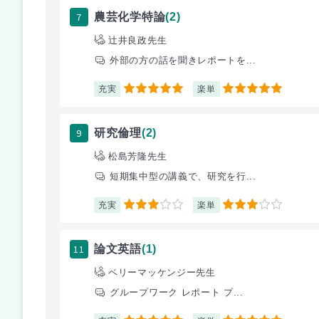
7
農芸化学特論
(2)
辻井良政先生
外部の方の話を聞きレポートを...
充実
楽単
5
5
9
研究倫理
(2)
松島芳隆先生
短期集中型の講義で、研究を行...
充実
楽単
3
3
11
論文英語
(1)
ベリーマッケンジー先生
グループワーク レポート プ...