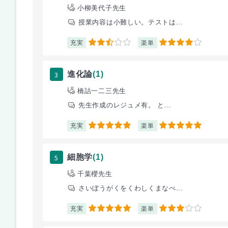
小柳美代子先生
授業内容は小難しい。テストは...
充実
楽単
2.5
4
3
進化論
(1)
橋詰一二三先生
先生作成のレジュメ有。 と...
充実
楽単
5
5
5
細胞学
(1)
千葉櫻先生
さいぼうがくをくわしくまなべ...
充実
楽単
5
3