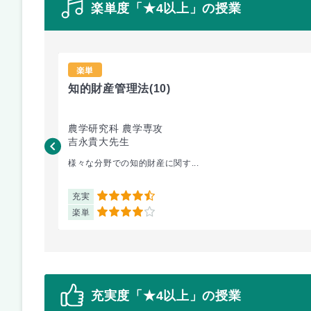
楽単度「★4以上」の授業
楽単
知的財産管理法
(10)
農学研究科 農学専攻
吉永貴大先生
様々な分野での知的財産に関す...
充実
4.5
楽単
4
充実度「★4以上」の授業