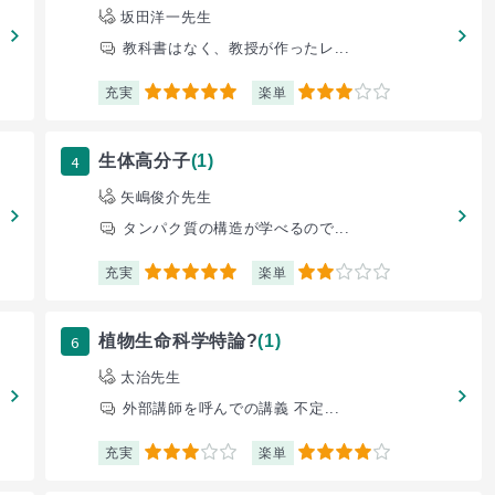
坂田洋一先生
教科書はなく、教授が作ったレ...
充実
楽単
5
3
4
生体高分子
(1)
矢嶋俊介先生
タンパク質の構造が学べるので...
充実
楽単
5
2
6
植物生命科学特論?
(1)
太治先生
外部講師を呼んでの講義 不定...
充実
楽単
3
4