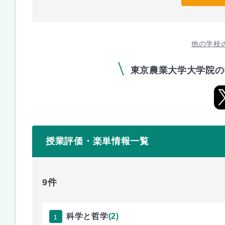
他の学校
東京農業大学大学院の
授業評価・楽単情報一覧
9件
1
科学と哲学
(2)