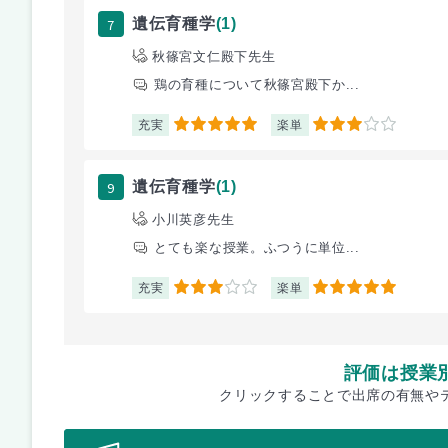
7
遺伝育種学
(1)
秋篠宮文仁殿下先生
鶏の育種について秋篠宮殿下か...
充実
楽単
5
3
9
遺伝育種学
(1)
小川英彦先生
とても楽な授業。ふつうに単位...
充実
楽単
3
5
評価は授業
クリックすることで出席の有無や