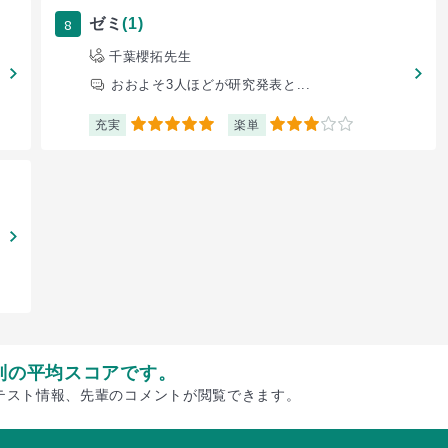
8
ゼミ
(1)
千葉櫻拓先生
おおよそ3人ほどが研究発表と...
充実
楽単
5
3
別の平均スコアです。
テスト情報、先輩のコメントが閲覧できます。