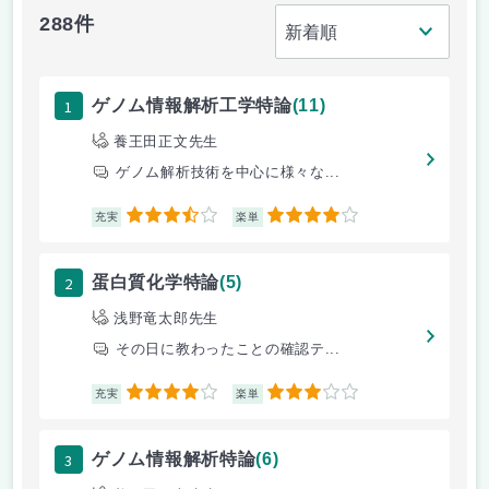
288件
1
ゲノム情報解析工学特論
(11)
養王田正文先生
ゲノム解析技術を中心に様々な...
3.5
4
充実
楽単
2
蛋白質化学特論
(5)
浅野竜太郎先生
その日に教わったことの確認テ...
4
3
充実
楽単
3
ゲノム情報解析特論
(6)