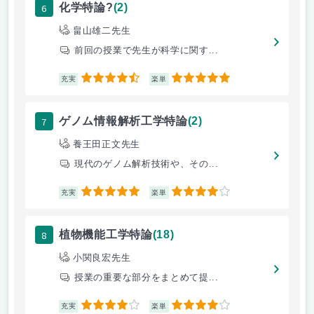
6
化学特論?
(2)
畠山雄二先生
前回の授業で先生が科学に関す...
4.5
5
充実
楽単
7
ゲノム情報解析工学特論
(2)
養王田正文先生
現代のゲノム解析技術や、その...
5
4
充実
楽単
8
植物機能工学特論
(18)
小関良宏先生
授業の重要な部分をまとめて提...
4
4
充実
楽単