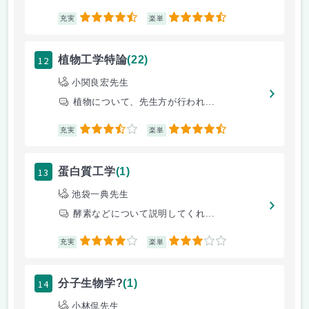
4.5
4.5
充実
楽単
12
植物工学特論
(22)
小関良宏先生
植物について、先生方が行われ...
3.5
4.5
充実
楽単
13
蛋白質工学
(1)
池袋一典先生
酵素などについて説明してくれ...
4
3
充実
楽単
14
分子生物学?
(1)
小林侃先生