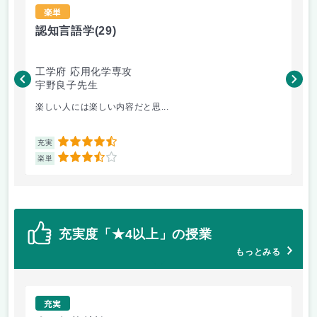
楽単
認知言語学
(29)
人
工学府 応用化学専攻
工
宇野良子先生
藤
楽しい人には楽しい内容だと思...
人
4.5
充実
充
3.5
楽単
楽
充実度「★4以上」の授業
もっとみる
充実