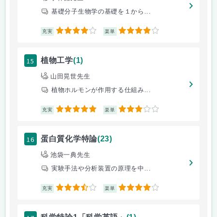
基礎分子生物学の基礎を１から...
4
4
充実
楽単
15
植物工学
(1)
山田晃世先生
植物ホルモンが作用する仕組み...
5
3
充実
楽単
16
蛋白質化学特論
(23)
池袋一典先生
実験手法や分析装置の原理を中...
3.5
4
充実
楽単