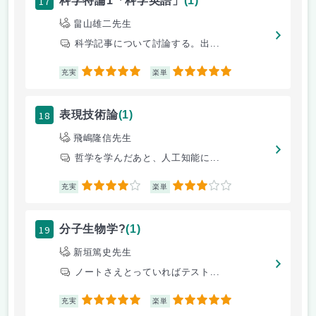
17
科学特論1「科学英語」
(1)
畠山雄二先生
科学記事について討論する。出...
5
5
充実
楽単
18
表現技術論
(1)
飛嶋隆信先生
哲学を学んだあと、人工知能に...
4
3
充実
楽単
19
分子生物学?
(1)
新垣篤史先生
ノートさえとっていればテスト...
5
5
充実
楽単