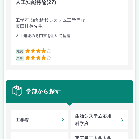
人工知能特論
(27)
蛋
工学府 知能情報システム工学専攻
工
藤田桂英先生
池
人工知能の専門書を用いて輪講...
実
4
充実
充
4
楽単
楽
学部から探す
生物システム応用
工学府
科学府
東京農工大学大学