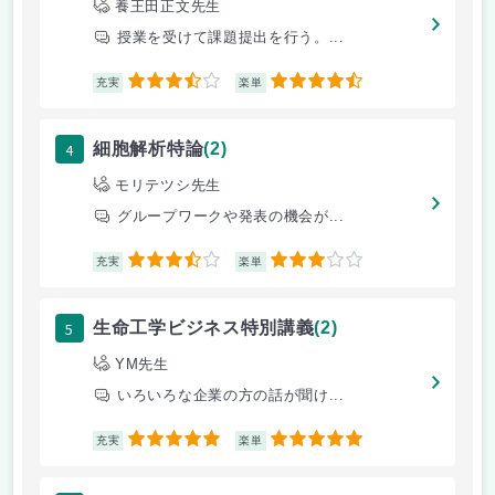
養王田正文先生
授業を受けて課題提出を行う。...
3.5
4.5
充実
楽単
4
細胞解析特論
(2)
モリテツシ先生
グループワークや発表の機会が...
3.5
3
充実
楽単
5
生命工学ビジネス特別講義
(2)
YM先生
いろいろな企業の方の話が聞け...
5
5
充実
楽単