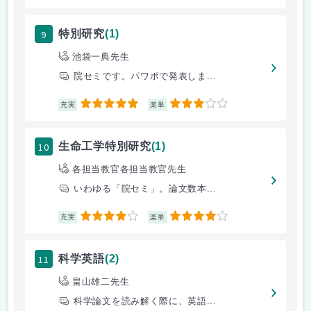
9
特別研究
(1)
池袋一典先生
院セミです。パワポで発表しま...
5
3
充実
楽単
10
生命工学特別研究
(1)
各担当教官各担当教官先生
いわゆる「院セミ」。論文数本...
4
4
充実
楽単
11
科学英語
(2)
畠山雄二先生
科学論文を読み解く際に、英語...