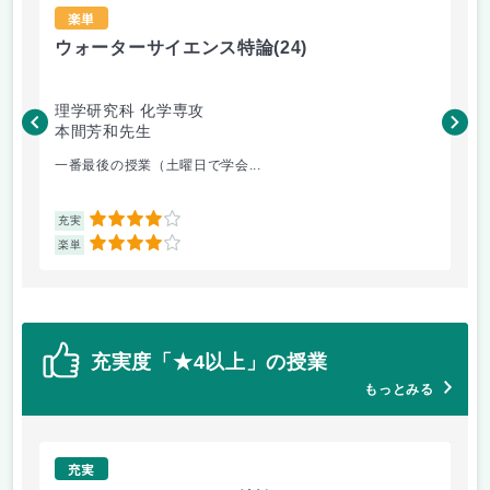
楽単
ウォーターサイエンス特論
(24)
制
理学研究科 化学専攻
理
本間芳和先生
中
一番最後の授業（土曜日で学会...
毎
4
充実
充
4
楽単
楽
充実度「★4以上」の授業
もっとみる
充実