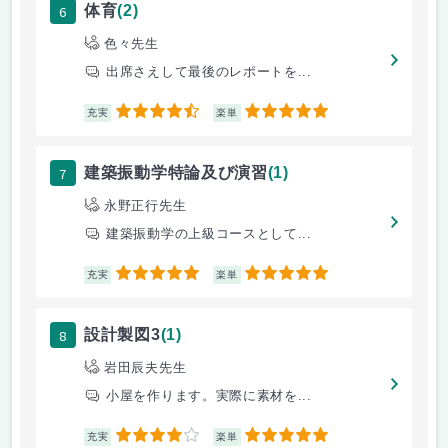
6
体育
(2)
色々先生
出席さえして最後のレポートを...
4.5
5
充実
楽単
7
建築振動学特論及び演習
(1)
永野正行先生
建築振動学の上級コースとして...
5
5
充実
楽単
8
設計製図3
(1)
岩田辰夫先生
小屋を作ります。実際に素材を...
4
5
充実
楽単