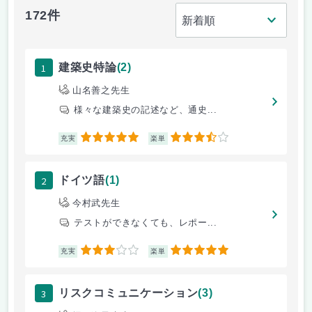
172件
1
建築史特論
(2)
山名善之先生
様々な建築史の記述など、通史...
5
3.5
充実
楽単
2
ドイツ語
(1)
今村武先生
テストができなくても、レポー...
3
5
充実
楽単
3
リスクコミュニケーション
(3)