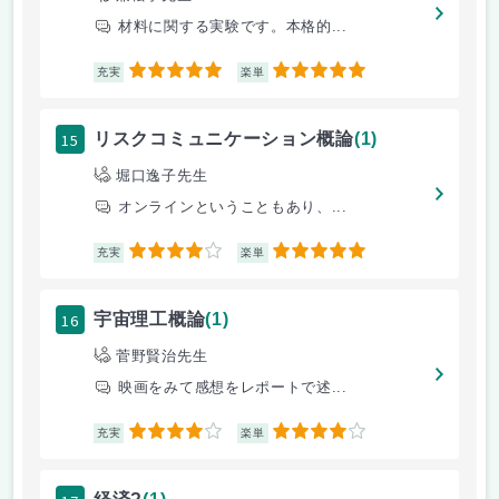
材料に関する実験です。本格的...
5
5
充実
楽単
15
リスクコミュニケーション概論
(1)
堀口逸子先生
オンラインということもあり、...
4
5
充実
楽単
16
宇宙理工概論
(1)
菅野賢治先生
映画をみて感想をレポートで述...
4
4
充実
楽単