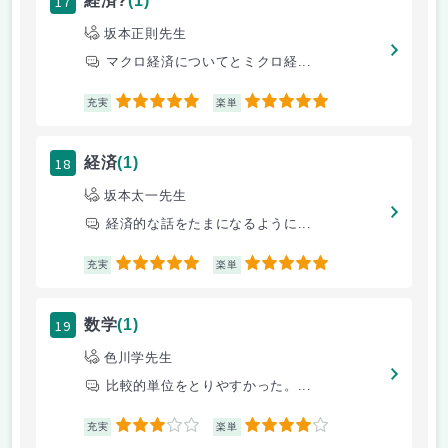
17
経済?
(1)
坂本正則先生
マクロ経済についてとミクロ経...
5
5
充実
楽単
18
経済
(1)
坂本太一先生
経済的な話をたまになるように...
5
5
充実
楽単
19
数学
(1)
色川学先生
比較的単位をとりやすかった。...
3
4
充実
楽単