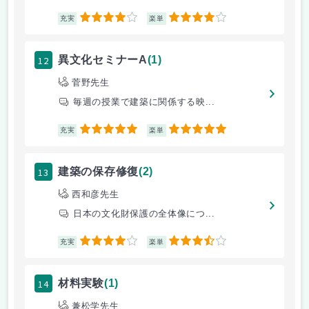
4
4
充実
楽単
12
異文化セミナーA
(1)
菅野先生
毎週の授業で建築に関係する映...
5
5
充実
楽単
13
建築の保存修復
(2)
西和彦先生
日本の文化財保護の全体像につ...
4
3.5
充実
楽単
14
材料実験
(1)
兼松学先生