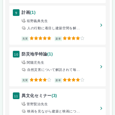
9
計画
(1)
垣野義典先生
人の行動に着目し建築空間を解...
5
4
充実
楽単
10
防災地学特論
(1)
関陽児先生
自然災害について解説されて毎...
4
4
充実
楽単
11
異文化セミナー
(3)
菅野賢治先生
映画を見ながら建築と映画につ...