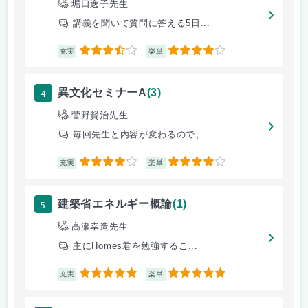
堀口逸子先生
講義を聞いて質問に答える5日...
3.5
4
充実
楽単
4
異文化セミナーA
(3)
菅野賢治先生
毎回先生と内容が変わるので、...
4
4
充実
楽単
5
建築省エネルギー概論
(1)
高瀬幸造先生
主にHomes君を勉強するこ...
5
5
充実
楽単