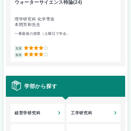
ウォーターサイエンス特論
(24)
制
理学研究科 化学専攻
理
本間芳和先生
中
一番最後の授業（土曜日で学会...
毎
4
充実
充
4
楽単
楽
学部から探す
経営学研究科
工学研究科