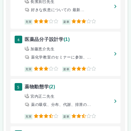
長濱辰巳先生
好きな疾患についての 最新...
3
3
充実
楽単
4
医薬品分子設計学
(1)
加藤恵介先生
薬化学教室のセミナーに参加、...
3
3
充実
楽単
5
薬物動態学
(2)
宮内正二先生
薬の吸収、分布、代謝、排泄の...
3.5
2.5
充実
楽単