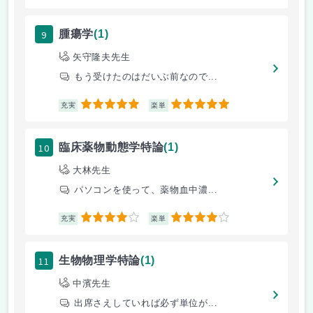
9
腫瘍学
(1)
矢守隆夫先生
もう受けたのはだいぶ前なので...
5
5
充実
楽単
10
臨床薬物動態学特論
(1)
大林先生
パソコンを使って、薬物血中濃...
4
4
充実
楽単
11
生物物理学特論
(1)
中濱先生
出席さえしていれば必ず単位が...