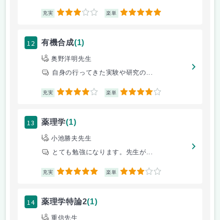
3
5
充実
楽単
12
有機合成
(1)
奥野洋明先生
自身の行ってきた実験や研究の...
4
4
充実
楽単
13
薬理学
(1)
小池勝夫先生
とても勉強になります。先生が...
5
3
充実
楽単
14
薬理学特論2
(1)
重信先生