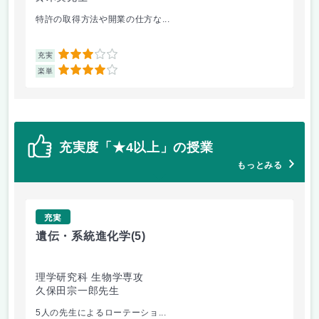
特許の取得方法や開業の仕方な...
研
3
充実
充
4
楽単
楽
充実度「★4以上」の授業
もっとみる
充実
遺伝・系統進化学
(5)
生
理学研究科 生物学専攻
理
久保田宗一郎先生
山
5人の先生によるローテーショ...
現