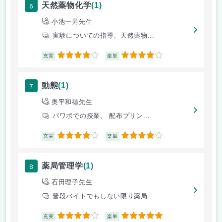
6
天然薬物化学
(1)
小池一男先生
実験についての指導、天然薬物...
4
4
充実
楽単
7
動態
(1)
奥平和穂先生
パワポでの授業。 配布プリン...
4
4
充実
楽単
8
薬局管理学
(1)
石田理子先生
普段バイトでもしない限り薬局...
4
5
充実
楽単