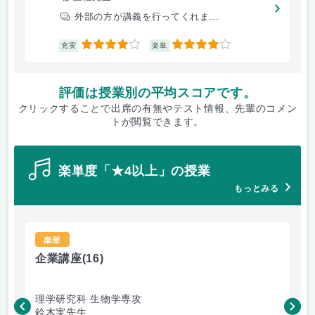
外部の方が講義を行ってくれま...
4
4
充実
楽単
評価は授業別の平均スコアです。
クリックすることで出席の有無やテスト情報、先輩のコメン
トが閲覧できます。
楽単度「★4以上」の授業
もっとみる
楽単
企業講座
(16)
企
理学研究科 生物学専攻
理
鈴木実先生
鈴