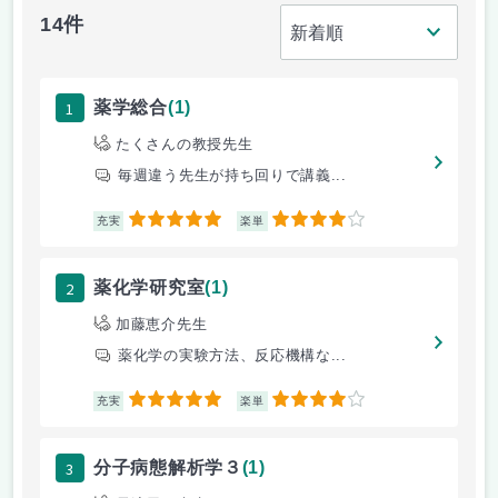
14件
1
薬学総合
(1)
たくさんの教授先生
毎週違う先生が持ち回りで講義...
5
4
充実
楽単
2
薬化学研究室
(1)
加藤恵介先生
薬化学の実験方法、反応機構な...
5
4
充実
楽単
3
分子病態解析学３
(1)