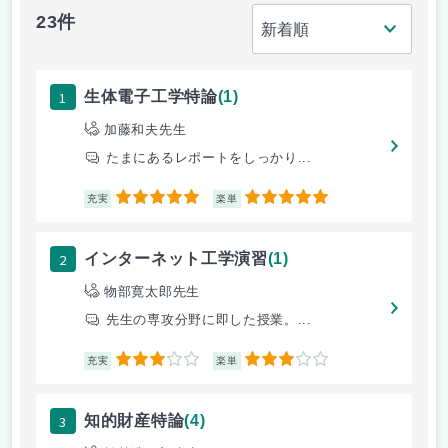
23件
1
生体電子工学特論
(1)
加藤和夫先生
たまにあるレポートをしっかり...
5
5
充実
楽単
2
インターネット工学演習
(1)
物部寛太郎先生
先生の専攻分野に即した授業。...
3
3
充実
楽単
3
知的財産特論
(4)