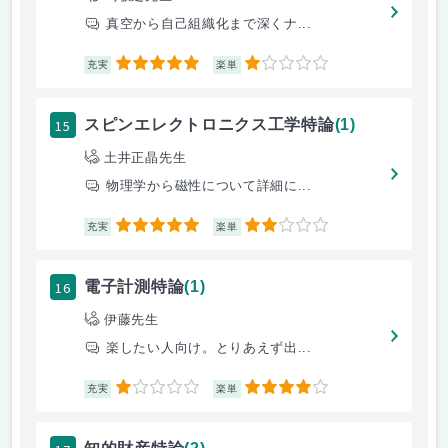
真空から自己組織化まで深くナ...
5
1
充実
楽単
15
スピンエレクトロニクス工学特論
(1)
土井正晶先生
物理学から磁性について詳細に...
5
2
充実
楽単
16
電子計測特論
(1)
伊藤先生
楽したい人向け。とりあえず出...
1
4
充実
楽単