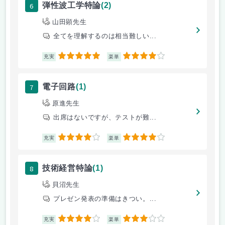
6
弾性波工学特論
(2)
山田顕先生
全てを理解するのは相当難しい...
5
4
充実
楽単
7
電子回路
(1)
原進先生
出席はないですが、テストが難...
4
4
充実
楽単
8
技術経営特論
(1)
貝沼先生
プレゼン発表の準備はきつい。...
4
3
充実
楽単