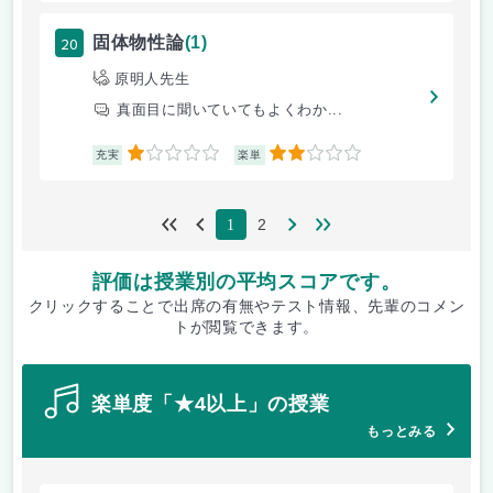
20
固体物性論
(1)
原明人先生
真面目に聞いていてもよくわか...
1
2
充実
楽単
2
1
評価は授業別の平均スコアです。
クリックすることで出席の有無やテスト情報、先輩のコメン
トが閲覧できます。
楽単度「★4以上」の授業
もっとみる