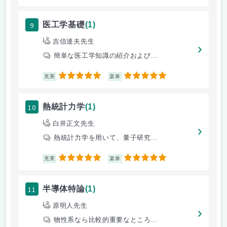
9
医工学基礎
(1)
吉信達夫先生
簡単な医工学知識の紹介および...
5
5
充実
楽単
10
熱統計力学
(1)
白井正文先生
熱統計力学を用いて、量子研究...
5
5
充実
楽単
11
半導体特論
(1)
原明人先生
物性系なら比較的重要なところ...