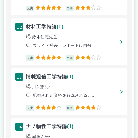
5
3
充実
楽単
12
材料工学特論
(1)
鈴木仁志先生
スライド発表。レポートは自分...
5
3
充実
楽単
13
情報通信工学特論
(1)
川又憲先生
配布された資料を解説される。...
4
4
充実
楽単
14
ナノ物性工学特論
(1)
嶋敏之先生