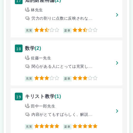
17
知的財産特論
(2)
林先生
労力の割りに点数に反映されな...
2.5
2.5
充実
楽単
18
数学
(2)
佐藤一先生
関心がある人にとっては充実し...
3
3
充実
楽単
19
キリスト教学
(1)
田中一郎先生
内容がとてもすばらしく、解説...
5
5
充実
楽単