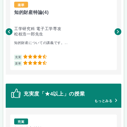
楽単
知的財産特論
(4)
知
工学研究科 電子工学専攻
工
松枝浩一郎先生
松
知的財産についての講義です。...
テ
4.5
充実
充
4.5
楽単
楽
充実度「★4以上」の授業
もっとみる
充実