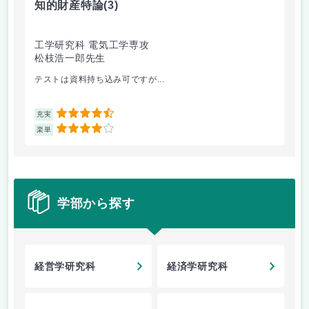
知的財産特論
(3)
技
工学研究科 電気工学専攻
工
松枝浩一郎先生
貝
テストは資料持ち込み可ですが...
情
4.5
充実
充
4
楽単
楽
学部から探す
経営学研究科
経済学研究科