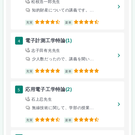
松枝浩一郎先生
知的財産についての講義です。...
4.5
4.5
充実
楽単
4
電子計測工学特論
(1)
志子田有光先生
少人数だったので、講義を聞い...
5
5
充実
楽単
5
応用電子工学特論
(2)
石上忍先生
無線技術に関して、学部の授業...
4.5
4.5
充実
楽単