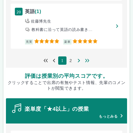
20
英語
(1)
佐藤博先生
教科書に沿って英語の読み書き...
5
5
充実
楽単
2
1
評価は授業別の平均スコアです。
クリックすることで出席の有無やテスト情報、先輩のコメン
トが閲覧できます。
楽単度「★4以上」の授業
もっとみる