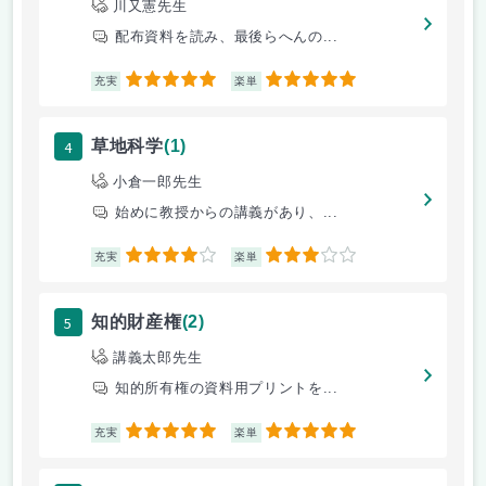
川又憲先生
配布資料を読み、最後らへんの...
5
5
充実
楽単
4
草地科学
(1)
小倉一郎先生
始めに教授からの講義があり、...
4
3
充実
楽単
5
知的財産権
(2)
講義太郎先生
知的所有権の資料用プリントを...
5
5
充実
楽単