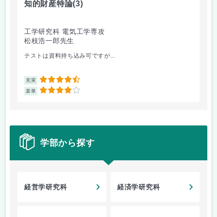
知的財産特論
(3)
技
工学研究科 電気工学専攻
工
松枝浩一郎先生
貝
テストは資料持ち込み可ですが...
情
4.5
充実
充
4
楽単
楽
学部から探す
経営学研究科
経済学研究科