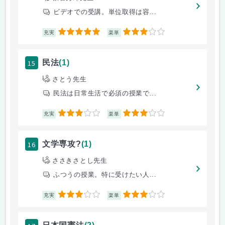
ビデオでの受講。単位取得は容...
5
3
充実
楽単
15
民法
(1)
さとう先生
民法は日常生活で必須の授業で...
3
3
充実
楽単
16
文学専攻?
(1)
ささきさとし先生
ふつうの授業。特に受けたい人...
3
3
充実
楽単