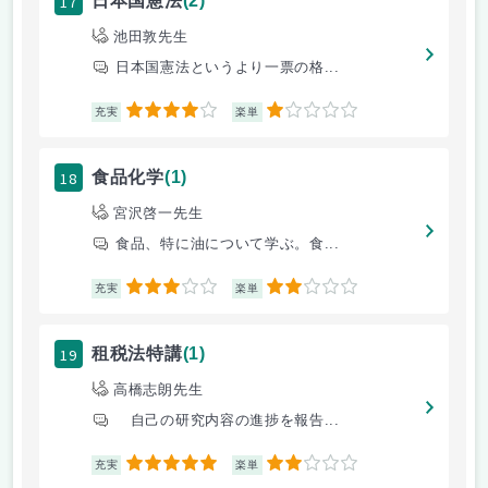
17
日本国憲法
(2)
池田敦先生
日本国憲法というより一票の格...
4
1
充実
楽単
18
食品化学
(1)
宮沢啓一先生
食品、特に油について学ぶ。食...
3
2
充実
楽単
19
租税法特講
(1)
高橋志朗先生
自己の研究内容の進捗を報告...
5
2
充実
楽単