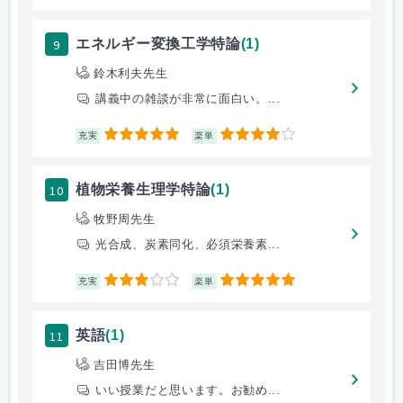
9
エネルギー変換工学特論
(1)
鈴木利夫先生
講義中の雑談が非常に面白い。...
5
4
充実
楽単
10
植物栄養生理学特論
(1)
牧野周先生
光合成、炭素同化、必須栄養素...
3
5
充実
楽単
11
英語
(1)
吉田博先生
いい授業だと思います。お勧め...