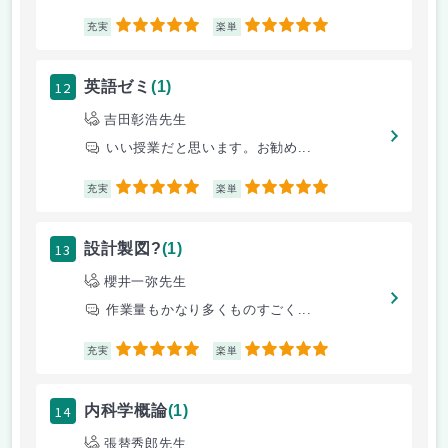
5
5
充実
楽単
12
英語ゼミ
(1)
吉田彰浩先生
いい授業だと思います。お勧め...
5
5
充実
楽単
13
設計製図?
(1)
櫻井一弥先生
作業量もかなり多くものすごく...
5
5
充実
楽単
14
内科学概論
(1)
張替秀郎先生