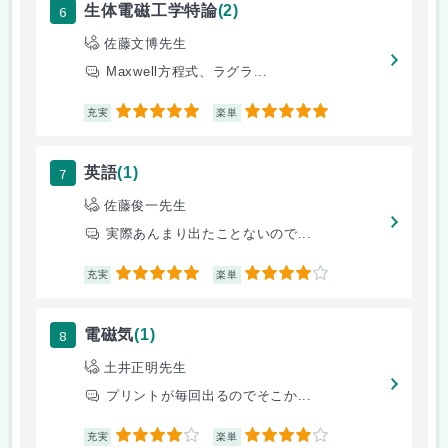
6
生体電磁工学特論
(2)
佐藤文博先生
Maxwell方程式、ラグラ...
5
5
充実
楽単
7
英語
(1)
佐藤俊一先生
実際あんまり出たことないので...
5
4
充実
楽単
8
電磁気
(1)
土井正明先生
プリントが毎回出るのでそこか...
4
4
充実
楽単