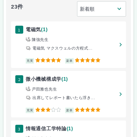
23件
1
電磁気
(1)
陳強先生
電磁気 マクスウェルの方程式...
5
5
充実
楽単
2
微小機械構成学
(1)
戸田雅也先生
出席してレポート書いたら浮き...
3
5
充実
楽単
3
情報通信工学特論
(1)