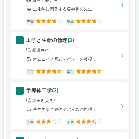
梅津光央先生
生化学に関係する各学科の先生...
4
4
充実
楽単
4
工学と生命の倫理
(3)
羅漢先生
オムニバス形式でゲストの教授...
4.5
4.5
充実
楽単
5
半導体工学
(3)
黒田理人先生
基本的な半導体デバイスの原理...
3
3.5
充実
楽単