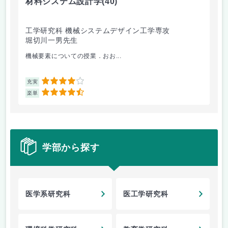
材料システム設計学
(40)
相
工学研究科 機械システムデザイン工学専攻
工
堀切川一男先生
貝
機械要素についての授業．おお...
相
4
充実
充
4.5
楽単
楽
学部から探す
医学系研究科
医工学研究科