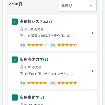
2798件
1
高信頼システム
(7)
張山昌論先生
この講義は情報科学研究科の講...
4
4.5
充実
楽単
2
応用流体力学
(1)
石本 淳先生
前半は対面、後半はオンライン...
5
5
充実
楽単
3
応用生化学
(3)