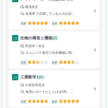
羅漢先生
各業界で活躍している人のお話...
5
5
充実
楽単
18
生物の構造と機能
(2)
芳賀洋一先生
オムニバス形式で生命機能に関...
2.5
3.5
充実
楽単
19
工業数学1
(2)
小原良和先生
毎回レポートだしとけばOK。...
5
5
充実
楽単