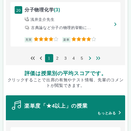
20
分子物理化学
(3)
浅井圭介先生
古典論など分子の物理的挙動に...
4
4
充実
楽単
2
3
4
5
1
評価は授業別の平均スコアです。
クリックすることで出席の有無やテスト情報、先輩のコメン
トが閲覧できます。
楽単度「★4以上」の授業
もっとみる