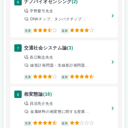
6
ナノバイオセンシング
(2)
平野愛弓先生
DNAチップ、タンパクチップ...
3.5
4
充実
楽単
7
交通社会システム論
(3)
長江剛志先生
線形計画問題・非線形計画問題...
4
4.5
充実
楽単
8
相変態論
(16)
貝沼亮介先生
金属材料の相変態に関する授業...
4.5
2
充実
楽単