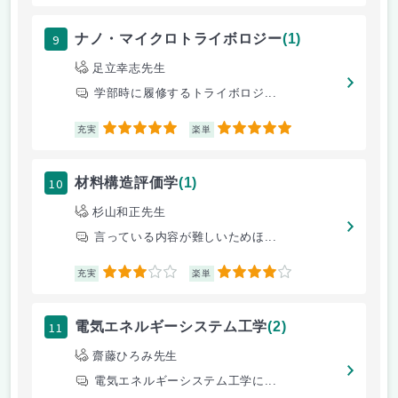
9
ナノ・マイクロトライボロジー
(1)
足立幸志先生
学部時に履修するトライボロジ...
5
5
充実
楽単
10
材料構造評価学
(1)
杉山和正先生
言っている内容が難しいためほ...
3
4
充実
楽単
11
電気エネルギーシステム工学
(2)
齋藤ひろみ先生
電気エネルギーシステム工学に...