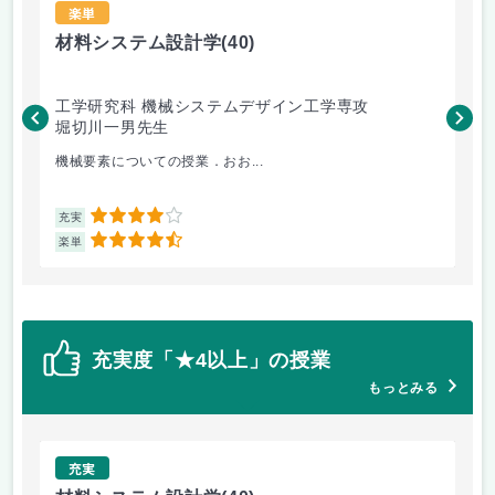
楽単
材料システム設計学
(40)
研
工学研究科 機械システムデザイン工学専攻
工
堀切川一男先生
松
機械要素についての授業．おお...
い
4
充実
充
4.5
楽単
楽
充実度「★4以上」の授業
もっとみる
充実