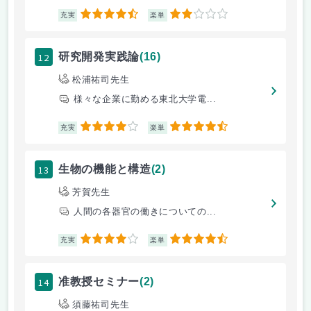
4.5
2
充実
楽単
12
研究開発実践論
(16)
松浦祐司先生
様々な企業に勤める東北大学電...
4
4.5
充実
楽単
13
生物の機能と構造
(2)
芳賀先生
人間の各器官の働きについての...
4
4.5
充実
楽単
14
准教授セミナー
(2)
須藤祐司先生