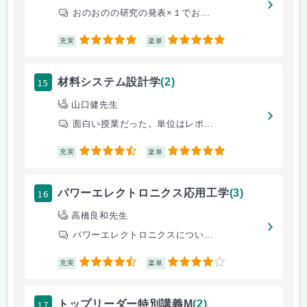
おのおのの研究の発表×１でお...
5
5
充実
楽単
15
材料システム設計学
(2)
山口健先生
面白い授業だった。単位はレポ...
4.5
5
充実
楽単
16
パワーエレクトロニクス応用工学
(3)
高橋良和先生
パワーエレクトロニクスについ...
4.5
4
充実
楽単
17
トップリーダー特別講義M
(2)