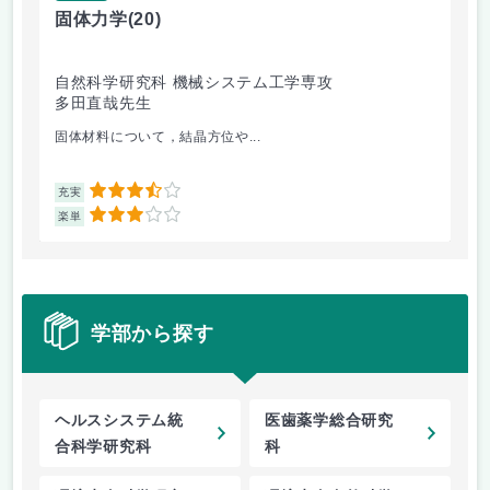
固体力学
(20)
機
自然科学研究科 機械システム工学専攻
自
多田直哉先生
神
固体材料について，結晶方位や...
各
3.5
充実
充
3
楽単
楽
学部から探す
ヘルスシステム統
医歯薬学総合研究
合科学研究科
科