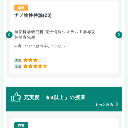
楽単
ナノ物性特論
(28)
機
自然科学研究科 電子情報システム工学専攻
自
林靖彦先生
神
内容については出席していない...
各
3
充実
充
4.5
楽単
楽
充実度「★4以上」の授業
もっとみる
充実