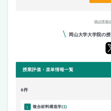
他の学校
岡山大学大学院の授
授業評価・楽単情報一覧
6件
1
複合材料構造学
(1)