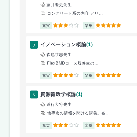
藤井隆史先生
コンクリート系の内容 とり...
充実
楽単
3
5
3
イノベーション概論
(1)
森也寸志先生
FlexBMDコース履修生の...
充実
楽単
4
5
5
資源循環学概論
(1)
道行大将先生
他専攻の情報を聞ける講義。各...
充実
楽単
3
5