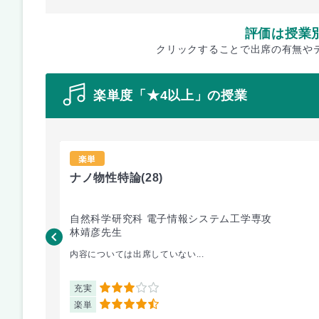
評価は授業
クリックすることで出席の有無や
楽単度「★4以上」の授業
楽単
ナノ物性特論
(28)
自然科学研究科 電子情報システム工学専攻
林靖彦先生
内容については出席していない...
充実
3
楽単
4.5