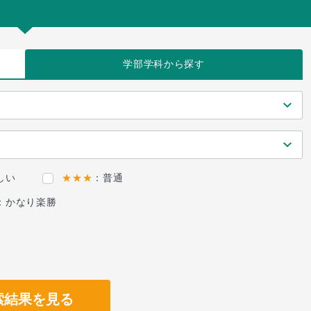
学部学科
から探す
しい
★★★
：普通
：かなり楽勝
索結果を見る