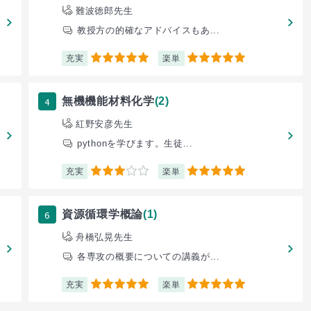
難波徳郎先生
教授方の的確なアドバイスもあ...
充実
楽単
5
5
4
無機機能材料化学
(2)
紅野安彦先生
pythonを学びます。生徒...
充実
楽単
3
5
6
資源循環学概論
(1)
舟橋弘晃先生
各専攻の概要についての講義が...
充実
楽単
5
5