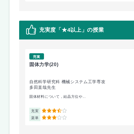
充実度「★4以上」の授業
充実
固体力学
(20)
自然科学研究科 機械システム工学専攻
多田直哉先生
固体材料について，結晶方位や...
充実
3.5
楽単
3