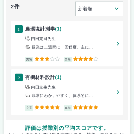
2件
1
農環境計測学
(1)
門田充司先生
授業は二週間に一回程度。主に...
3
4
充実
楽単
2
有機材料設計
(1)
内田先生先生
非常にわか。やすく、体系的に...
5
5
充実
楽単
評価は授業別の平均スコアです。