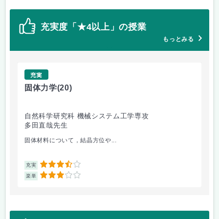
充実度「★4以上」の授業
もっとみる
充実
固体力学
(20)
機
自然科学研究科 機械システム工学専攻
自
多田直哉先生
神
固体材料について，結晶方位や...
各
3.5
充実
充
3
楽単
楽