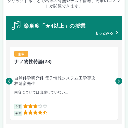
クリックすることで出席の有無やテスト情報、先輩のコメン
トが閲覧できます。
楽単度「★4以上」の授業
もっとみる
楽単
ナノ物性特論
(28)
機
自然科学研究科 電子情報システム工学専攻
自
林靖彦先生
神
内容については出席していない...
各
3
充実
充
4.5
楽単
楽