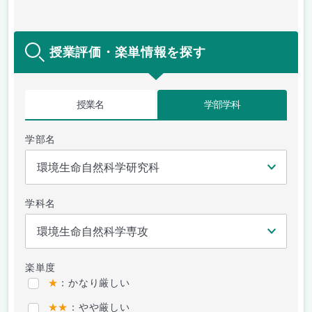
授業評価・楽単情報を探す
授業名
学部学科
学部名
学科名
楽単度
★
：かなり厳しい
★★
：やや厳しい