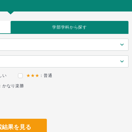
学部学科
から探す
しい
★★★
：普通
：かなり楽勝
索結果を見る