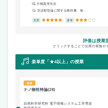
片桐真澄先生
言語類型論に関する教科書、毎...
充実
楽単
5
3
評価は授業
クリックすることで出席の有無や
楽単度「★4以上」の授業
楽単
ナノ物性特論
(28)
自然科学研究科 電子情報システム工学専攻