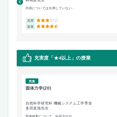
林靖彦先生
内容については出席していない...
充実
3
楽単
4.5
充実度「★4以上」の授業
充実
固体力学
(20)
自然科学研究科 機械システム工学専攻
多田直哉先生
固体材料について，結晶方位や...