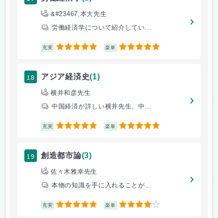
&#23467;本大先生
労働経済学について紹介してい...
5
5
充実
楽単
18
アジア経済史
(1)
横井和彦先生
中国経済が詳しい横井先生、中...
5
5
充実
楽単
19
創造都市論
(3)
佐々木雅幸先生
本物の知識を手に入れることが...
5
4
充実
楽単