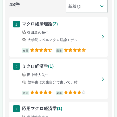
48件
1
マクロ経済理論
(2)
柴田章久先生
大学院レベルマクロ理論モデル...
4.5
4.5
充実
楽単
2
ミクロ経済学
(1)
田中靖人先生
教科書は先生自分で書いて、結...
5
4
充実
楽単
3
応用マクロ経済学
(1)