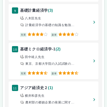
9
基礎計量経済学
(3)
八木匡先生
計量経済学の基礎の知識を勉強...
4
4
充実
楽単
10
基礎ミクロ経済学-1
(2)
田中靖人先生
東京、京都大学院の入試試験の...
4.5
4.5
充実
楽単
11
アジア経済史２
(1)
横井和彦先生
農村部の郷鎮企業の発展に関す...