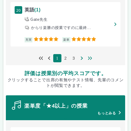
20
英語
(1)
Gate先生
からり楽勝の授業ですのに最終...
5
5
充実
楽単
2
3
1
評価は授業別の平均スコアです。
クリックすることで出席の有無やテスト情報、先輩のコメン
トが閲覧できます。
楽単度「★4以上」の授業
もっとみる