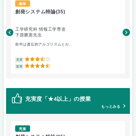
楽単
創発システム特論
(35)
機
工学研究科 情報工学専攻
生
下原勝憲先生
市
前半は遺伝的アルゴリズムとか...
機
3.5
充実
充
4.5
楽単
楽
充実度「★4以上」の授業
もっとみる
充実