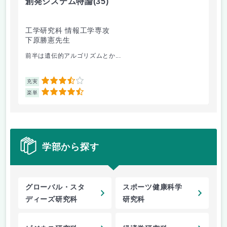
創発システム特論
(35)
機
工学研究科 情報工学専攻
生
下原勝憲先生
市
前半は遺伝的アルゴリズムとか...
機
3.5
充実
充
4.5
楽単
楽
学部から探す
グローバル・スタ
スポーツ健康科学
ディーズ研究科
研究科