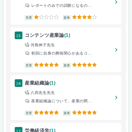
レポートのみでの試験になるの...
1
4
充実
楽単
15
コンテンツ産業論
(1)
河島伸子先生
初回に自身の興味関心があるコ...
5
5
充実
楽単
16
産業組織論
(1)
八田先生先生
産業組織論について、産業の間...
5
5
充実
楽単
17
労働経済学
(1)