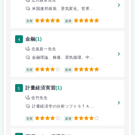
北川雅章先生
米国連邦政策、景気変化、世界...
5
5
充実
楽単
4
金融
(1)
北坂真一先生
金融理論、株価、景気循環、中...
4
5
充実
楽単
5
計量経済実習
(1)
佐竹先生
計量経済学の分析ソフトＳＴＡ...
4
4
充実
楽単