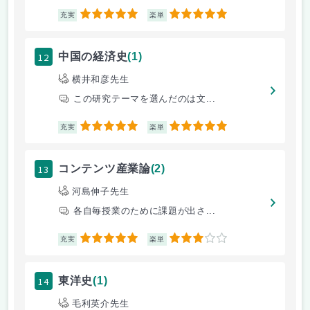
5
5
充実
楽単
12
中国の経済史
(1)
横井和彦先生
この研究テーマを選んだのは文...
5
5
充実
楽単
13
コンテンツ産業論
(2)
河島伸子先生
各自毎授業のために課題が出さ...
5
3
充実
楽単
14
東洋史
(1)
毛利英介先生