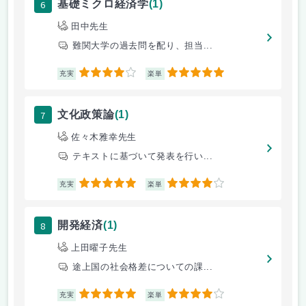
6
基礎ミクロ経済学
(1)
田中先生
難関大学の過去問を配り、担当...
4
5
充実
楽単
7
文化政策論
(1)
佐々木雅幸先生
テキストに基づいて発表を行い...
5
4
充実
楽単
8
開発経済
(1)
上田曜子先生
途上国の社会格差についての課...
5
4
充実
楽単