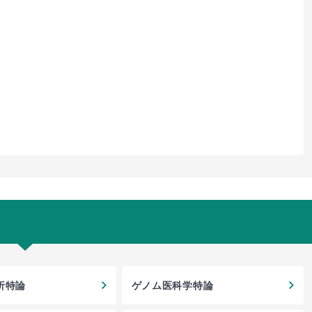
析特論
ゲノム医科学特論