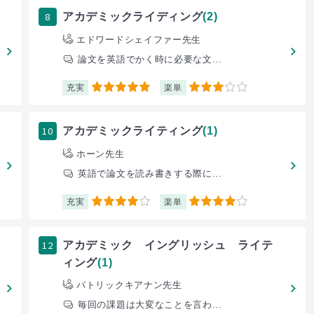
8
アカデミックライディング
(2)
エドワードシェイファー先生
論文を英語でかく時に必要な文...
充実
楽単
5
3
10
アカデミックライティング
(1)
ホーン先生
英語で論文を読み書きする際に...
充実
楽単
4
4
12
アカデミック イングリッシュ ライテ
ィング
(1)
パトリックキアナン先生
毎回の課題は大変なことを言わ...