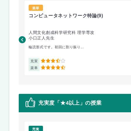
楽単
コンピュータネットワーク特論
(9)
人間文化創成科学研究科 理学専攻
小口正人先生
輪読形式です。初回に割り振り...
充実
3.5
楽単
4.5
充実度「★4以上」の授業
充実