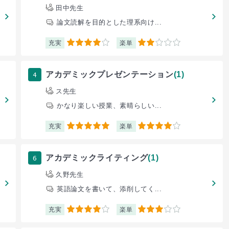
田中先生
論文読解を目的とした理系向け...
充実
楽単
4
2
4
アカデミックプレゼンテーション
(1)
ス先生
かなり楽しい授業、素晴らしい...
充実
楽単
5
4
6
アカデミックライティング
(1)
久野先生
英語論文を書いて、添削してく...
充実
楽単
4
3