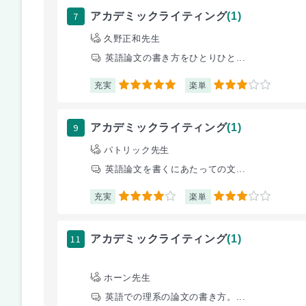
7
アカデミックライティング
(1)
久野正和先生
英語論文の書き方をひとりひと...
充実
楽単
5
3
9
アカデミックライティング
(1)
パトリック先生
英語論文を書くにあたっての文...
充実
楽単
4
3
11
アカデミックライティング
(1)
ホーン先生
英語での理系の論文の書き方。...