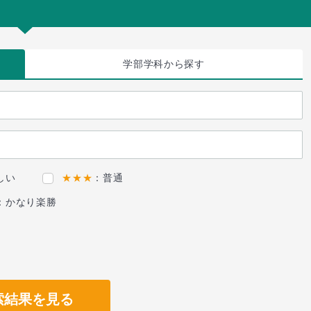
学部学科
から探す
しい
★★★
：普通
：かなり楽勝
索結果を見る