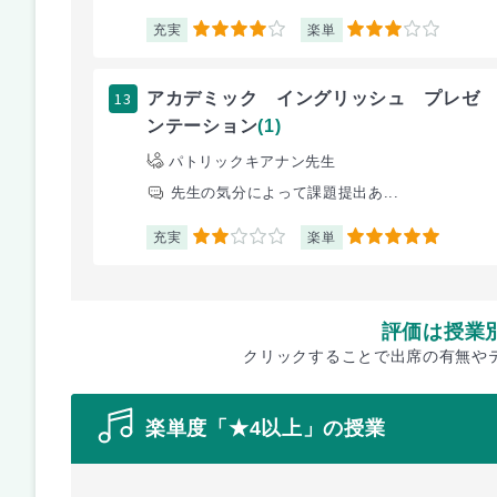
充実
楽単
4
3
13
アカデミック イングリッシュ プレゼ
ンテーション
(1)
パトリックキアナン先生
先生の気分によって課題提出あ...
充実
楽単
2
5
評価は授業
クリックすることで出席の有無や
楽単度「★4以上」の授業