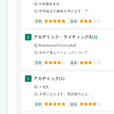
中村麗奈先生
科学論文の構成を学びます。ア...
充実
楽単
5
3
3
アカデミック・ライティングA
(1)
MuehleisenVictoria先生
自分で選んだトピックについて...
充実
楽単
4
3
5
アカデミック
(1)
ス先生
充実になります、英語能力も上...
充実
楽単
5
4