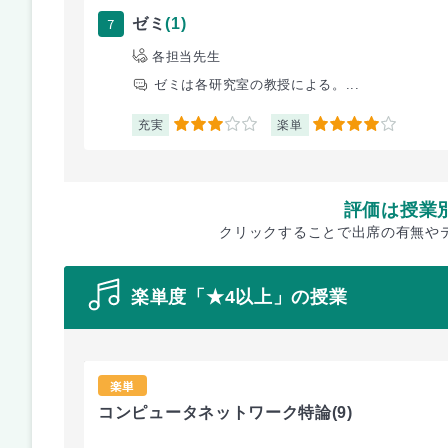
7
ゼミ
(1)
各担当先生
ゼミは各研究室の教授による。...
充実
楽単
3
4
評価は授業
クリックすることで出席の有無や
楽単度「★4以上」の授業
楽単
コンピュータネットワーク特論
(9)