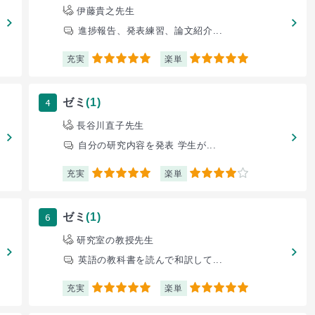
伊藤貴之先生
進捗報告、発表練習、論文紹介...
充実
楽単
5
5
4
ゼミ
(1)
長谷川直子先生
自分の研究内容を発表 学生が...
充実
楽単
5
4
6
ゼミ
(1)
研究室の教授先生
英語の教科書を読んで和訳して...
充実
楽単
5
5