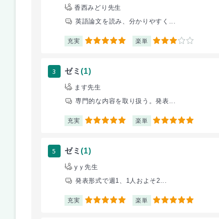
香西みどり先生
英語論文を読み、分かりやすく...
充実
楽単
5
3
3
ゼミ
(1)
ます先生
専門的な内容を取り扱う。発表...
充実
楽単
5
5
5
ゼミ
(1)
yｙ先生
発表形式で週1、1人およそ2...
充実
楽単
5
5