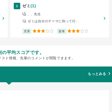
8
ゼミ
(1)
、、先生
ゼミは自分のテーマに則って行...
充実
楽単
3
3
別の平均スコアです。
テスト情報、先輩のコメントが閲覧できます。
もっとみる