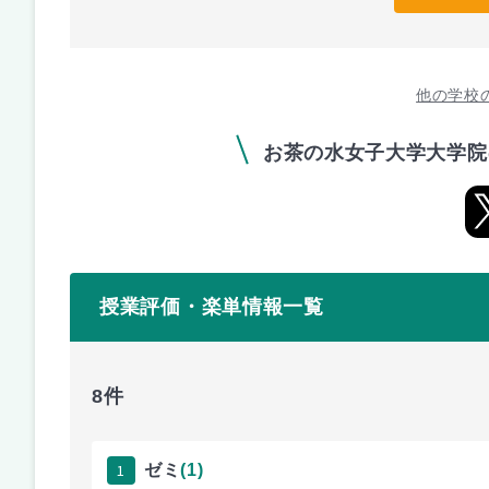
他の学校
お茶の水女子大学大学院
授業評価・楽単情報一覧
8件
1
ゼミ
(1)