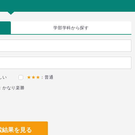
学部学科
から探す
しい
★★★
：普通
：かなり楽勝
索結果を見る