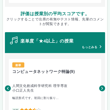
評価は授業別の平均スコアです。
クリックすることで出席の有無やテスト情報、先輩のコメン
トが閲覧できます。
楽単度「★4以上」の授業
もっとみる
楽単
コンピュータネットワーク特論
(9)
ラ
人間文化創成科学研究科 理学専攻
人
小口正人先生
森
輪読形式です。初回に割り振り...
オム