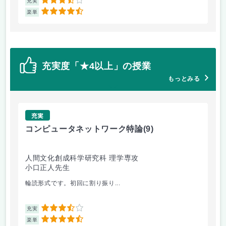
3.5
充実
充
4.5
楽単
楽
充実度「★4以上」の授業
もっとみる
充実
コンピュータネットワーク特論
(9)
ラ
人間文化創成科学研究科 理学専攻
人
小口正人先生
森
輪読形式です。初回に割り振り...
オム
3.5
充実
充
4.5
楽単
楽