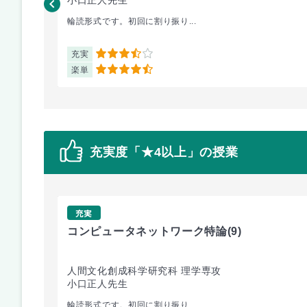
輪読形式です。初回に割り振り...
充実
3.5
楽単
4.5
充実度「★4以上」の授業
充実
コンピュータネットワーク特論
(9)
人間文化創成科学研究科 理学専攻
小口正人先生
輪読形式です。初回に割り振り...