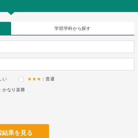
学部学科
から探す
しい
★★★
：普通
：かなり楽勝
索結果を見る