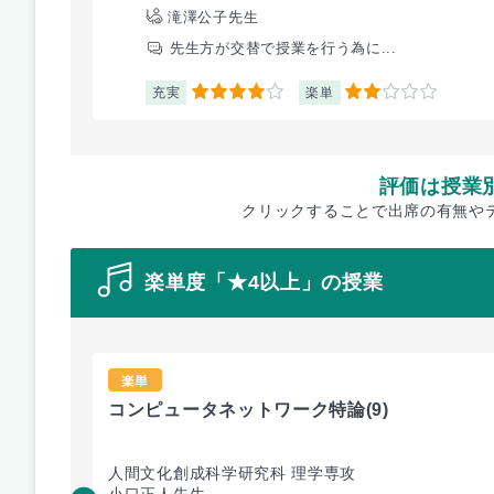
滝澤公子先生
先生方が交替で授業を行う為に...
充実
楽単
4
2
評価は授業
クリックすることで出席の有無や
楽単度「★4以上」の授業
楽単
コンピュータネットワーク特論
(9)
人間文化創成科学研究科 理学専攻
小口正人先生