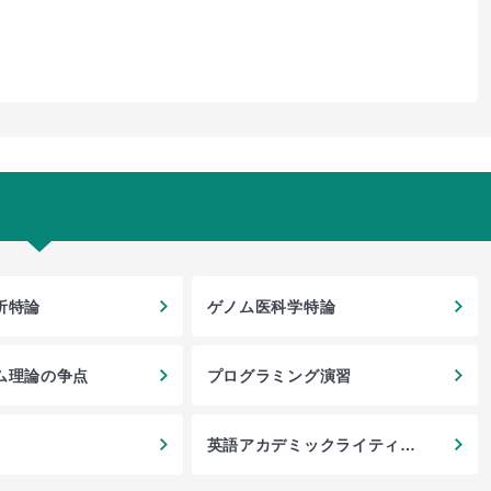
析特論
ゲノム医科学特論
ム理論の争点
プログラミング演習
英語アカデミックライティン
グ