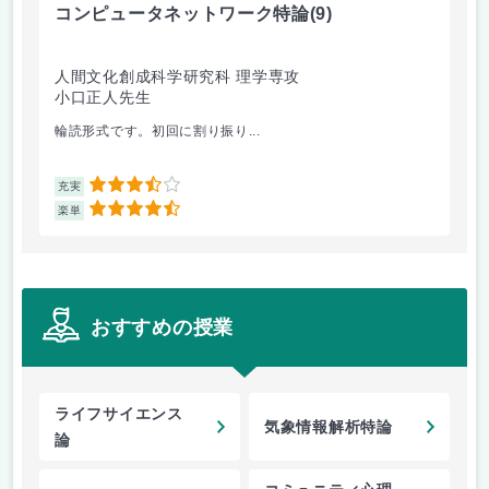
コンピュータネットワーク特論
(9)
ラ
人間文化創成科学研究科 理学専攻
人
小口正人先生
森
輪読形式です。初回に割り振り...
オム
3.5
充実
充
4.5
楽単
楽
おすすめの授業
ライフサイエンス
気象情報解析特論
論