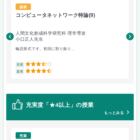
楽単
コンピュータネットワーク特論
(9)
ラ
人間文化創成科学研究科 理学専攻
人
小口正人先生
森
輪読形式です。初回に割り振り...
オム
3.5
充実
充
4.5
楽単
楽
充実度「★4以上」の授業
もっとみる
充実