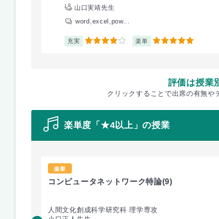
山口実靖先生
word,excel,pow...
充実
楽単
4
5
評価は授業
クリックすることで出席の有無や
楽単度「★4以上」の授業
楽単
コンピュータネットワーク特論
(9)
人間文化創成科学研究科 理学専攻
小口正人先生