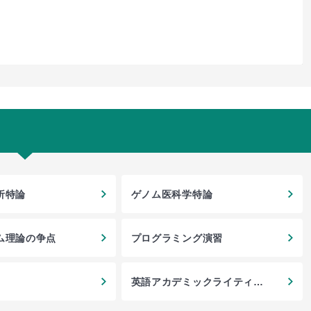
析特論
ゲノム医科学特論
ム理論の争点
プログラミング演習
英語アカデミックライティン
グ