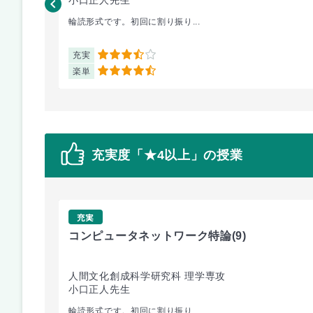
輪読形式です。初回に割り振り...
充実
3.5
楽単
4.5
充実度「★4以上」の授業
充実
コンピュータネットワーク特論
(9)
人間文化創成科学研究科 理学専攻
小口正人先生
輪読形式です。初回に割り振り...