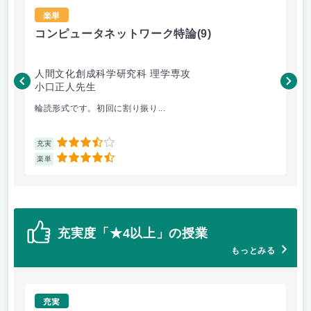
楽単
コンピュータネットワーク特論
(9)
ラ
人間文化創成科学研究科 理学専攻
人
小口正人先生
森
輪読形式です。初回に割り振り...
オム
3.5
充実
充
4.5
楽単
楽
充実度「★4以上」の授業
もっとみる
充実