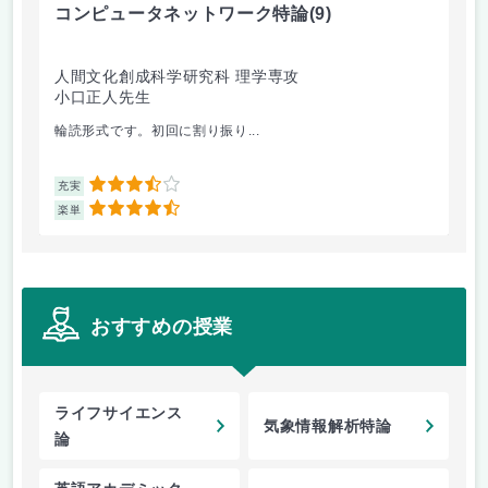
コンピュータネットワーク特論
(9)
ラ
人間文化創成科学研究科 理学専攻
人
小口正人先生
森
輪読形式です。初回に割り振り...
オム
3.5
充実
充
4.5
楽単
楽
おすすめの授業
ライフサイエンス
気象情報解析特論
論