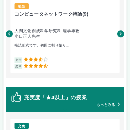
楽単
コンピュータネットワーク特論
(9)
ラ
人間文化創成科学研究科 理学専攻
人
小口正人先生
森
輪読形式です。初回に割り振り...
オム
3.5
充実
充
4.5
楽単
楽
充実度「★4以上」の授業
もっとみる
充実