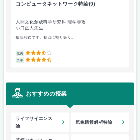
コンピュータネットワーク特論
(9)
ラ
人間文化創成科学研究科 理学専攻
人
小口正人先生
森
輪読形式です。初回に割り振り...
オム
3.5
充実
充
4.5
楽単
楽
おすすめの授業
ライフサイエンス
気象情報解析特論
論