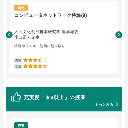
楽単
コンピュータネットワーク特論
(9)
ラ
人間文化創成科学研究科 理学専攻
人
小口正人先生
森
輪読形式です。初回に割り振り...
オム
3.5
充実
充
4.5
楽単
楽
充実度「★4以上」の授業
もっとみる
充実