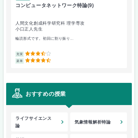
コンピュータネットワーク特論
(9)
ラ
人間文化創成科学研究科 理学専攻
人
小口正人先生
森
輪読形式です。初回に割り振り...
オム
3.5
充実
充
4.5
楽単
楽
おすすめの授業
ライフサイエンス
気象情報解析特論
論