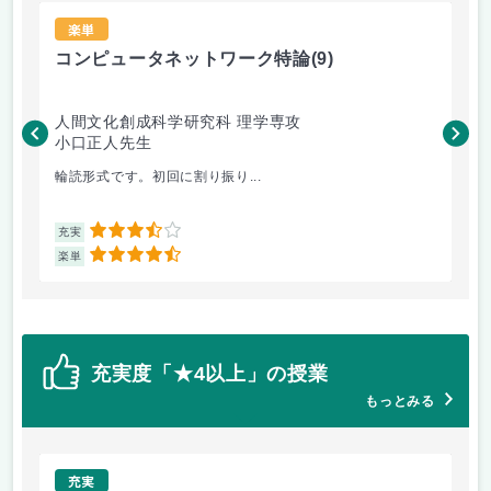
楽単
コンピュータネットワーク特論
(9)
ラ
人間文化創成科学研究科 理学専攻
人
小口正人先生
森
輪読形式です。初回に割り振り...
オム
3.5
充実
充
4.5
楽単
楽
充実度「★4以上」の授業
もっとみる
充実