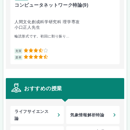
コンピュータネットワーク特論
(9)
ラ
人間文化創成科学研究科 理学専攻
人
小口正人先生
森
輪読形式です。初回に割り振り...
オム
3.5
充実
充
4.5
楽単
楽
おすすめの授業
ライフサイエンス
気象情報解析特論
論