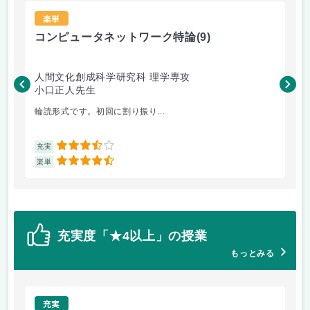
楽単
コンピュータネットワーク特論
(9)
ラ
人間文化創成科学研究科 理学専攻
人
小口正人先生
森
輪読形式です。初回に割り振り...
オム
3.5
充実
充
4.5
楽単
楽
充実度「★4以上」の授業
もっとみる
充実