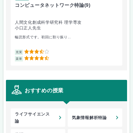
コンピュータネットワーク特論
(9)
ラ
人間文化創成科学研究科 理学専攻
人
小口正人先生
森
輪読形式です。初回に割り振り...
オム
3.5
充実
充
4.5
楽単
楽
おすすめの授業
ライフサイエンス
気象情報解析特論
論