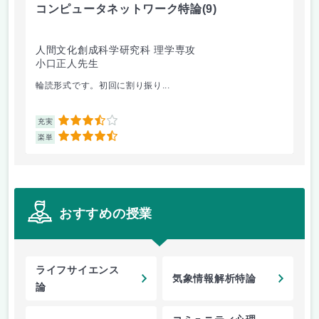
コンピュータネットワーク特論
(9)
ラ
人間文化創成科学研究科 理学専攻
人
小口正人先生
森
輪読形式です。初回に割り振り...
オム
3.5
充実
充
4.5
楽単
楽
おすすめの授業
ライフサイエンス
気象情報解析特論
論