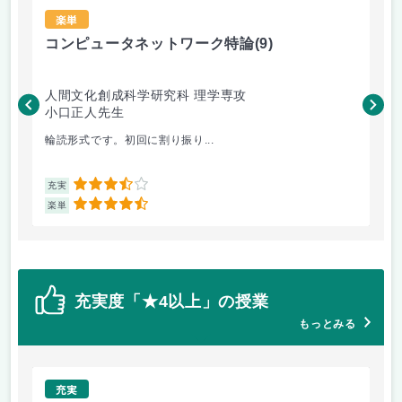
楽単
コンピュータネットワーク特論
(9)
ラ
人間文化創成科学研究科 理学専攻
人
小口正人先生
森
輪読形式です。初回に割り振り...
オム
3.5
充実
充
4.5
楽単
楽
充実度「★4以上」の授業
もっとみる
充実