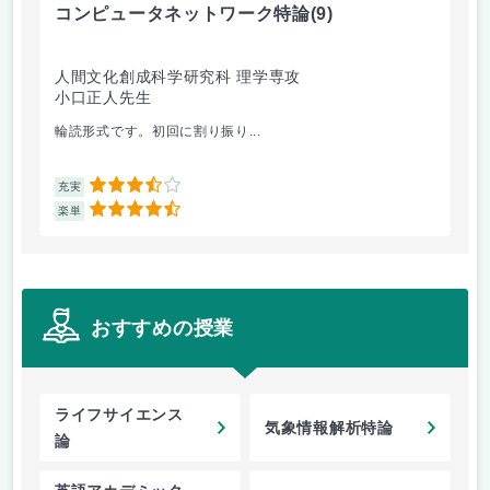
コンピュータネットワーク特論
(9)
ラ
人間文化創成科学研究科 理学専攻
人
小口正人先生
森
輪読形式です。初回に割り振り...
オム
3.5
充実
充
4.5
楽単
楽
おすすめの授業
ライフサイエンス
気象情報解析特論
論