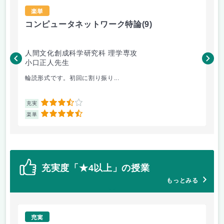
楽単
コンピュータネットワーク特論
(9)
ラ
人間文化創成科学研究科 理学専攻
人
小口正人先生
森
輪読形式です。初回に割り振り...
オム
3.5
充実
充
4.5
楽単
楽
充実度「★4以上」の授業
もっとみる
充実