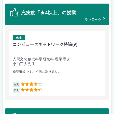
充実度「★4以上」の授業
もっとみる
充実
コンピュータネットワーク特論
(9)
ラ
人間文化創成科学研究科 理学専攻
人
小口正人先生
森
輪読形式です。初回に割り振り...
オム
3.5
充実
充
4.5
楽単
楽