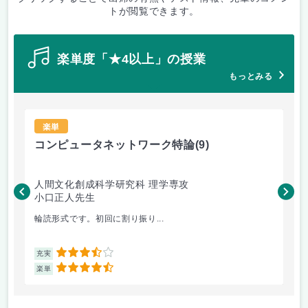
トが閲覧できます。
楽単度「★4以上」の授業
もっとみる
楽単
コンピュータネットワーク特論
(9)
ラ
人間文化創成科学研究科 理学専攻
人
小口正人先生
森
輪読形式です。初回に割り振り...
オム
3.5
充実
充
4.5
楽単
楽