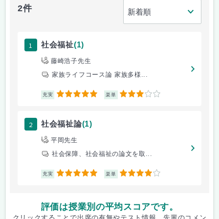
2件
1
社会福祉
(1)
藤崎浩子先生
家族ライフコース論 家族多様...
5
3
充実
楽単
2
社会福祉論
(1)
平岡先生
社会保障、社会福祉の論文を取...
5
4
充実
楽単
評価は授業別の平均スコアです。
クリックすることで出席の有無やテスト情報、先輩のコメン