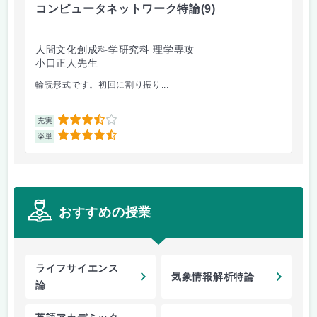
コンピュータネットワーク特論
(9)
ラ
人間文化創成科学研究科 理学専攻
人
小口正人先生
森
輪読形式です。初回に割り振り...
オム
3.5
充実
充
4.5
楽単
楽
おすすめの授業
ライフサイエンス
気象情報解析特論
論