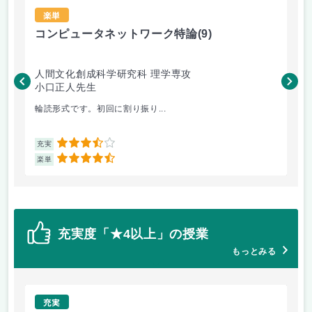
楽単
コンピュータネットワーク特論
(9)
ラ
人間文化創成科学研究科 理学専攻
人
小口正人先生
森
輪読形式です。初回に割り振り...
オム
3.5
充実
充
4.5
楽単
楽
充実度「★4以上」の授業
もっとみる
充実