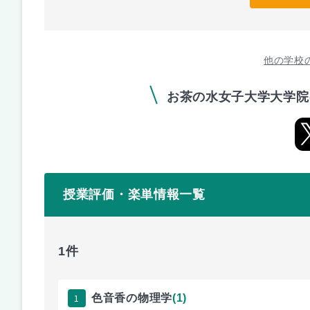
他の学校
お茶の水女子大学大学院
授業評価・楽単情報一覧
1件
1
色音香の物理学
(1)