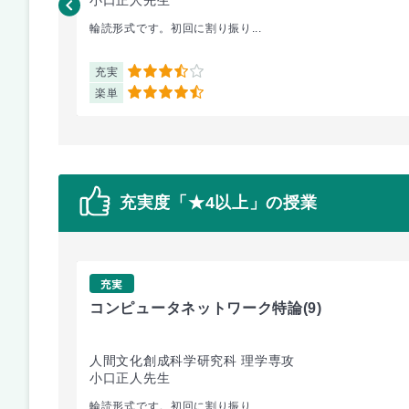
輪読形式です。初回に割り振り...
充実
3.5
楽単
4.5
充実度「★4以上」の授業
充実
コンピュータネットワーク特論
(9)
人間文化創成科学研究科 理学専攻
小口正人先生
輪読形式です。初回に割り振り...