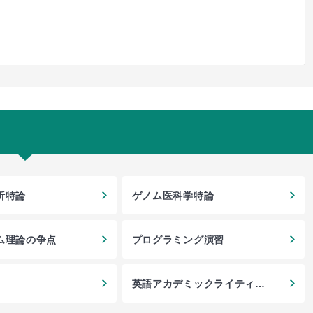
析特論
ゲノム医科学特論
ム理論の争点
プログラミング演習
英語アカデミックライティン
グ