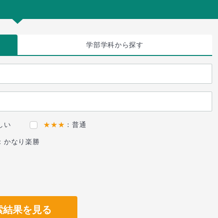
学部学科
から探す
しい
★★★
：普通
：かなり楽勝
索結果を見る