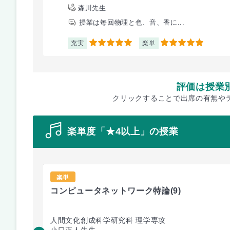
森川先生
授業は毎回物理と色、音、香に...
充実
楽単
5
5
評価は授業
クリックすることで出席の有無や
楽単度「★4以上」の授業
楽単
コンピュータネットワーク特論
(9)
人間文化創成科学研究科 理学専攻
小口正人先生