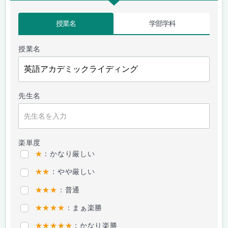
授業名
学部学科
授業名
先生名
楽単度
★
：かなり厳しい
★★
：やや厳しい
★★★
：普通
★★★★
：まぁ楽勝
★★★★★
：かなり楽勝