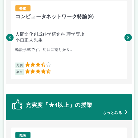
楽単
コンピュータネットワーク特論
(9)
ラ
人間文化創成科学研究科 理学専攻
人
小口正人先生
森
輪読形式です。初回に割り振り...
オム
3.5
充実
充
4.5
楽単
楽
充実度「★4以上」の授業
もっとみる
充実