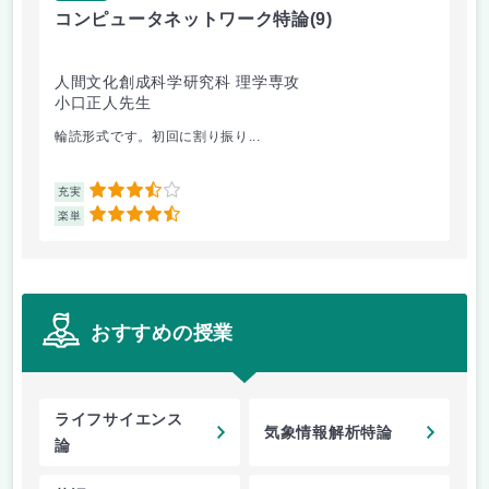
コンピュータネットワーク特論
(9)
ラ
人間文化創成科学研究科 理学専攻
人
小口正人先生
森
輪読形式です。初回に割り振り...
オム
3.5
充実
充
4.5
楽単
楽
おすすめの授業
ライフサイエンス
気象情報解析特論
論