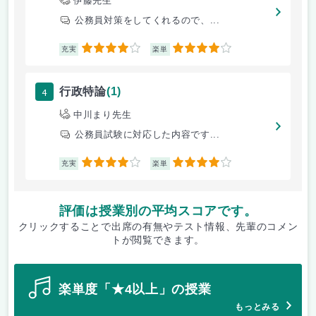
伊藤先生
公務員対策をしてくれるので、...
4
4
充実
楽単
4
行政特論
(1)
中川まり先生
公務員試験に対応した内容です...
4
4
充実
楽単
評価は授業別の平均スコアです。
クリックすることで出席の有無やテスト情報、先輩のコメン
トが閲覧できます。
楽単度「★4以上」の授業
もっとみる