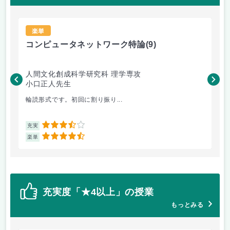
楽単
コンピュータネットワーク特論
(9)
ラ
人間文化創成科学研究科 理学専攻
人
小口正人先生
森
輪読形式です。初回に割り振り...
オム
3.5
充実
充
4.5
楽単
楽
充実度「★4以上」の授業
もっとみる