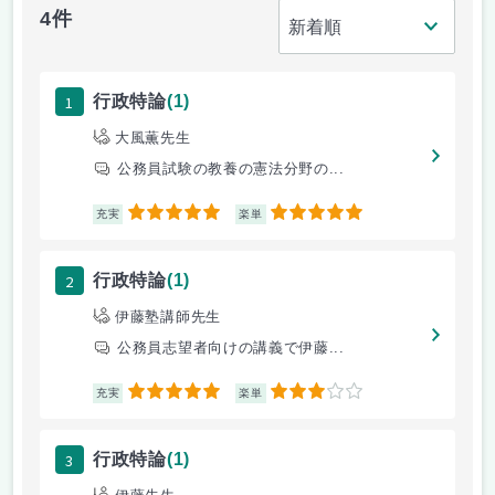
4件
1
行政特論
(1)
大風薫先生
公務員試験の教養の憲法分野の...
5
5
充実
楽単
2
行政特論
(1)
伊藤塾講師先生
公務員志望者向けの講義で伊藤...
5
3
充実
楽単
3
行政特論
(1)