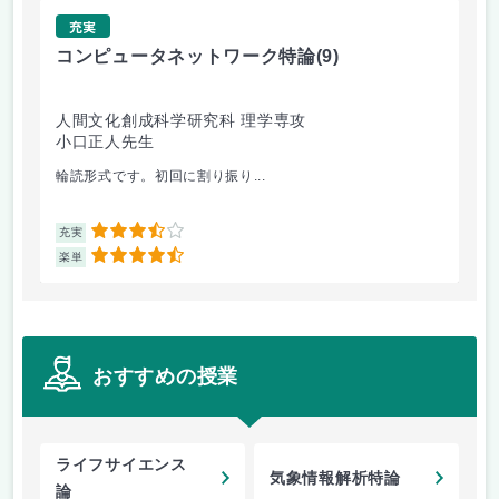
充実
コンピュータネットワーク特論
(9)
ラ
人間文化創成科学研究科 理学専攻
人
小口正人先生
森
輪読形式です。初回に割り振り...
オム
3.5
充実
充
4.5
楽単
楽
おすすめの授業
ライフサイエンス
気象情報解析特論
論