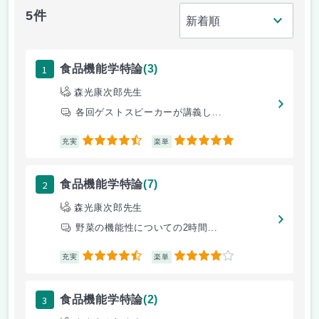
5件
1
食品機能学特論
(3)
森光康次郎先生
各回ゲストスピーカーが講義し...
4.5
5
充実
楽単
2
食品機能学特論
(7)
森光康次郎先生
野菜の機能性についての2時間...
4.5
4
充実
楽単
3
食品機能学特論
(2)