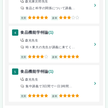
森光康次郎先生
食品と科学の関係について講義...
5
3
充実
楽単
4
食品機能学特論
(1)
森光先生
時々東大の先生が講義に来てく...
4
5
充実
楽単
5
食品機能学特論
(1)
森光先生
集中講義で3日間で一日1時間...
5
5
充実
楽単