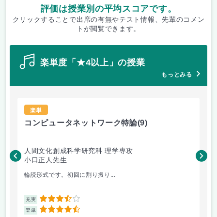
評価は授業別の平均スコアです。
クリックすることで出席の有無やテスト情報、先輩のコメン
トが閲覧できます。
楽単度「★4以上」の授業
もっとみる
楽単
コンピュータネットワーク特論
(9)
ラ
人間文化創成科学研究科 理学専攻
人
小口正人先生
森
輪読形式です。初回に割り振り...
オム
3.5
充実
充
4.5
楽単
楽