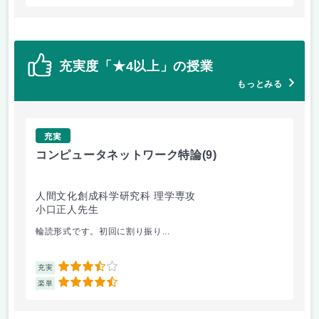
充実度「★4以上」の授業
もっとみる
充実
コンピュータネットワーク特論
(9)
ラ
人間文化創成科学研究科 理学専攻
人
小口正人先生
森
輪読形式です。初回に割り振り...
オム
3.5
充実
充
4.5
楽単
楽