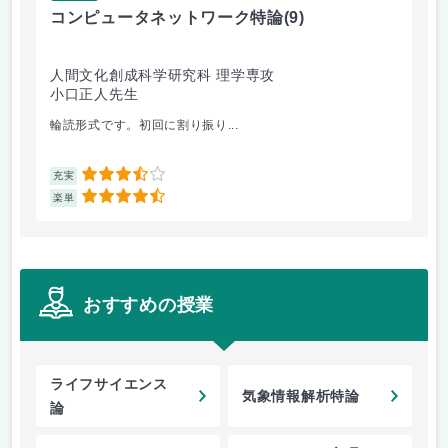
コンピュータネットワーク特論
(9)
ラ
人間文化創成科学研究科 理学専攻
人
小口正人先生
森
輪読形式です。初回に割り振り...
オム
3.5
充実
充
4.5
楽単
楽
おすすめの授業
ライフサイエンス
気象情報解析特論
論