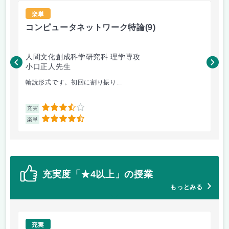
楽単
コンピュータネットワーク特論
(9)
ラ
人間文化創成科学研究科 理学専攻
人
小口正人先生
森
輪読形式です。初回に割り振り...
オム
3.5
充実
充
4.5
楽単
楽
充実度「★4以上」の授業
もっとみる
充実