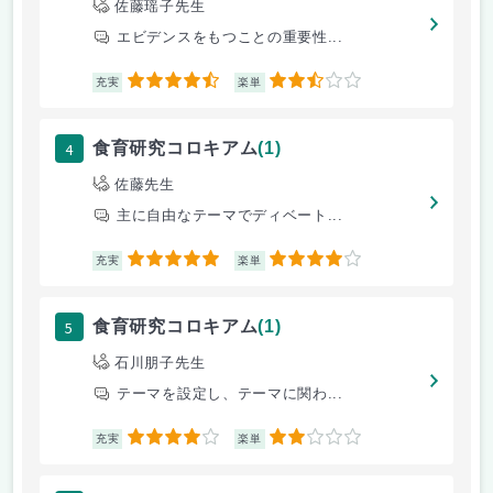
佐藤瑶子先生
エビデンスをもつことの重要性...
4.5
2.5
充実
楽単
4
食育研究コロキアム
(1)
佐藤先生
主に自由なテーマでディベート...
5
4
充実
楽単
5
食育研究コロキアム
(1)
石川朋子先生
テーマを設定し、テーマに関わ...
4
2
充実
楽単