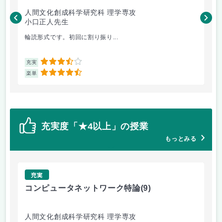
人間文化創成科学研究科 理学専攻
人
小口正人先生
森
輪読形式です。初回に割り振り...
オム
3.5
充実
充
4.5
楽単
楽
充実度「★4以上」の授業
もっとみる
充実
コンピュータネットワーク特論
(9)
ラ
人間文化創成科学研究科 理学専攻
人