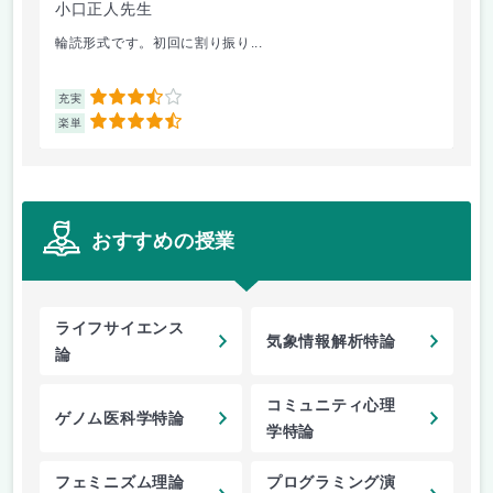
小口正人先生
森
輪読形式です。初回に割り振り...
オム
3.5
充実
充
4.5
楽単
楽
おすすめの授業
ライフサイエンス
気象情報解析特論
論
コミュニティ心理
ゲノム医科学特論
学特論
フェミニズム理論
プログラミング演