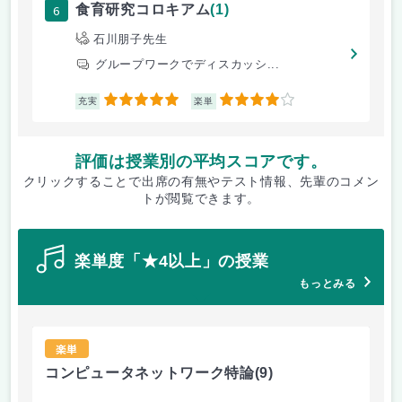
6
食育研究コロキアム
(1)
石川朋子先生
グループワークでディスカッシ...
5
4
充実
楽単
評価は授業別の平均スコアです。
クリックすることで出席の有無やテスト情報、先輩のコメン
トが閲覧できます。
楽単度「★4以上」の授業
もっとみる
楽単
コンピュータネットワーク特論
(9)
ラ