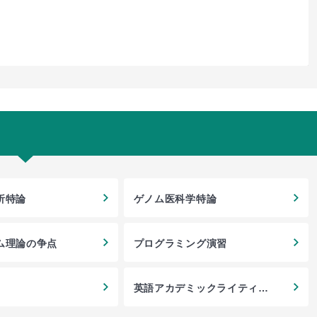
析特論
ゲノム医科学特論
ム理論の争点
プログラミング演習
英語アカデミックライティン
グ