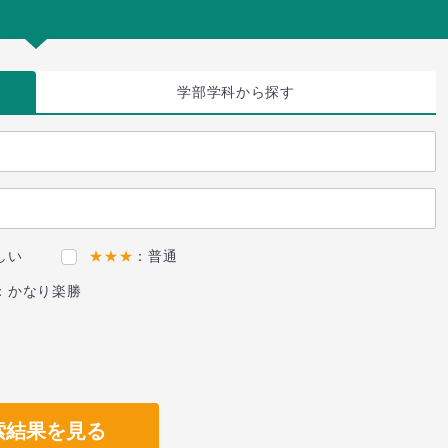
学部学科
から探す
しい
★★★
：普通
：かなり楽勝
索結果を見る