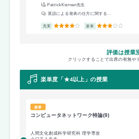
PatrickKiernan先生
英語による発表の仕方に関する...
充実
楽単
4
3
評価は授業
クリックすることで出席の有無や
楽単度「★4以上」の授業
楽単
コンピュータネットワーク特論
(9)
人間文化創成科学研究科 理学専攻