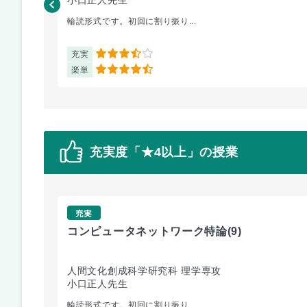
小口正人先生
輪読形式です。初回に割り振り...
充実
3.5
楽単
4.5
充実度「★4以上」の授業
充実
コンピュータネットワーク特論
(9)
人間文化創成科学研究科 理学専攻
小口正人先生
輪読形式です。初回に割り振り...