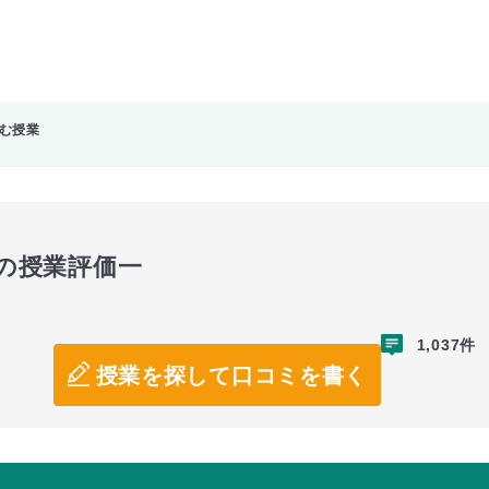
を含む授業
ion」の授業評価一
1,037件
授業を探して口コミを書く