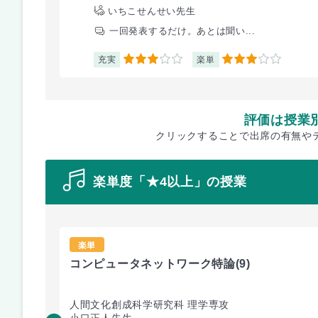
いちこせんせい先生
一回発表するだけ。あとは聞い...
充実
楽単
3
3
評価は授業
クリックすることで出席の有無や
楽単度「★4以上」の授業
楽単
コンピュータネットワーク特論
(9)
人間文化創成科学研究科 理学専攻
小口正人先生