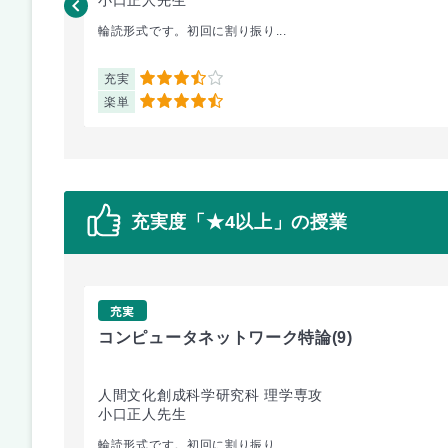
輪読形式です。初回に割り振り...
充実
3.5
楽単
4.5
充実度「★4以上」の授業
充実
コンピュータネットワーク特論
(9)
人間文化創成科学研究科 理学専攻
小口正人先生
輪読形式です。初回に割り振り...