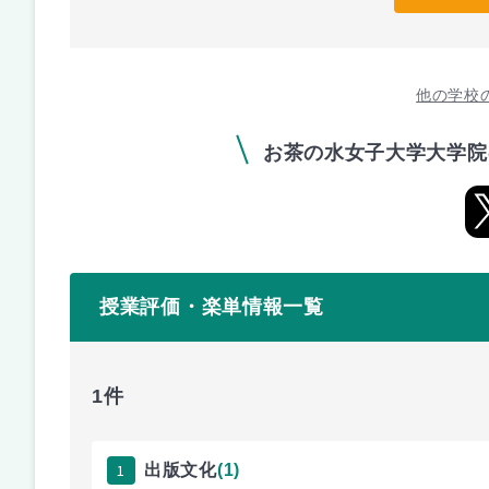
他の学校
お茶の水女子大学大学院
授業評価・楽単情報一覧
1件
1
出版文化
(1)