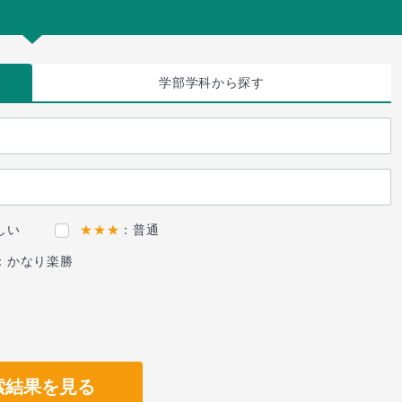
学部学科
から探す
しい
★★★
：普通
：かなり楽勝
索結果を見る