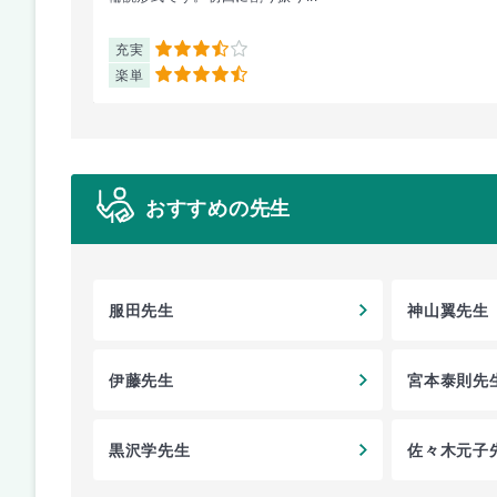
充実
3.5
楽単
4.5
おすすめの先生
服田先生
神山翼先生
伊藤先生
宮本泰則先
黒沢学先生
佐々木元子