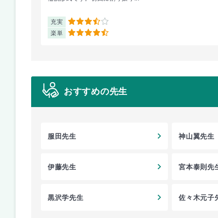
充実
3.5
楽単
4.5
おすすめの先生
服田先生
神山翼先生
伊藤先生
宮本泰則先
黒沢学先生
佐々木元子