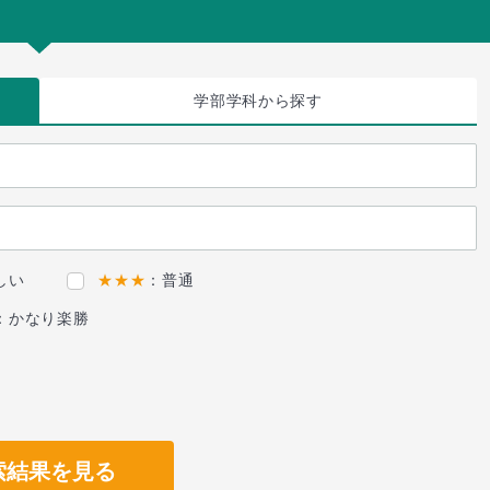
学部学科
から探す
しい
★★★
：普通
：かなり楽勝
索結果を見る