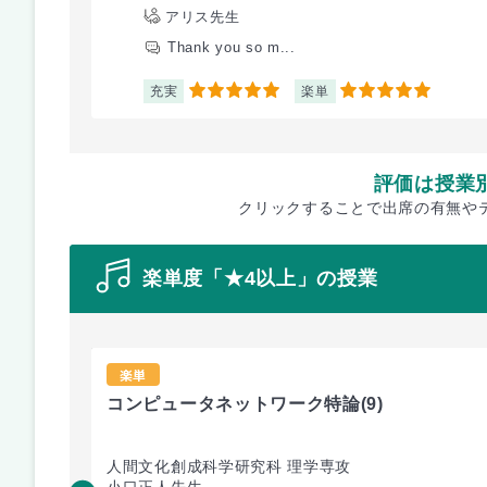
アリス先生
Thank you so m...
充実
楽単
5
5
評価は授業
クリックすることで出席の有無や
楽単度「★4以上」の授業
楽単
コンピュータネットワーク特論
(9)
人間文化創成科学研究科 理学専攻
小口正人先生