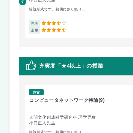
輪読形式です。初回に割り振り...
充実
3.5
楽単
4.5
充実度「★4以上」の授業
充実
コンピュータネットワーク特論
(9)
人間文化創成科学研究科 理学専攻
小口正人先生
輪読形式です。初回に割り振り...