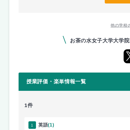
他の学校
お茶の水女子大学大学院
授業評価・楽単情報一覧
1件
1
英語
(1)