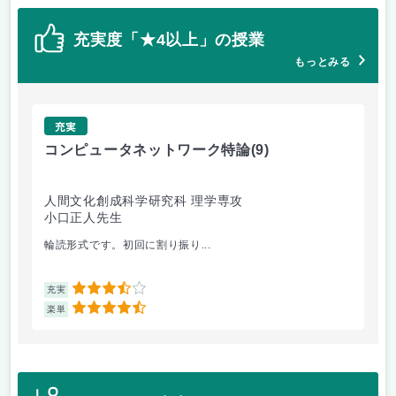
充実度「★4以上」の授業
もっとみる
充実
コンピュータネットワーク特論
(9)
ラ
人間文化創成科学研究科 理学専攻
人
小口正人先生
森
輪読形式です。初回に割り振り...
オム
3.5
充実
充
4.5
楽単
楽