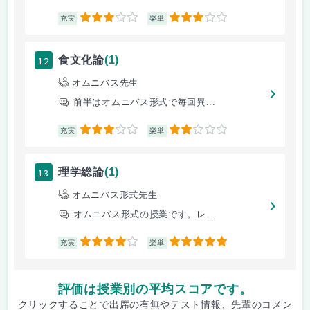
3
3
充実
楽単
12
食文化論
(1)
オムニバス先生
前半はオムニバス形式で毎回異...
3
2
充実
楽単
13
理学総論
(1)
オムニバス形式先生
オムニバス形式の授業です。レ...
4
5
充実
楽単
評価は授業別の平均スコアです。
クリックすることで出席の有無やテスト情報、先輩のコメン