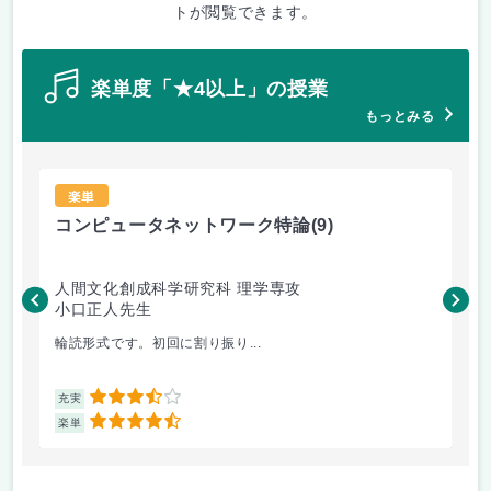
トが閲覧できます。
楽単度「★4以上」の授業
もっとみる
楽単
コンピュータネットワーク特論
(9)
ラ
人間文化創成科学研究科 理学専攻
人
小口正人先生
森
輪読形式です。初回に割り振り...
オム
3.5
充実
充
4.5
楽単
楽