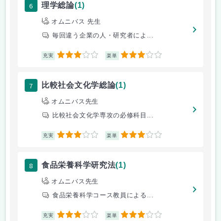
6
理学総論
(1)
オムニバス 先生
毎回違う企業の人・研究者によ...
3
3
充実
楽単
7
比較社会文化学総論
(1)
オムニバス先生
比較社会文化学専攻の必修科目...
3
3
充実
楽単
8
食品栄養科学研究法
(1)
オムニバス先生
食品栄養科学コース教員による...
3
3
充実
楽単