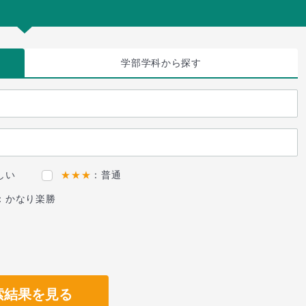
学部学科
から探す
しい
★★★
：普通
：かなり楽勝
索結果を見る