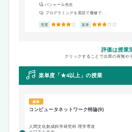
バシャール先生
プログラミングを英語で履修で...
充実
楽単
4
3
評価は授業
クリックすることで出席の有無や
楽単度「★4以上」の授業
楽単
コンピュータネットワーク特論
(9)
人間文化創成科学研究科 理学専攻
小口正人先生