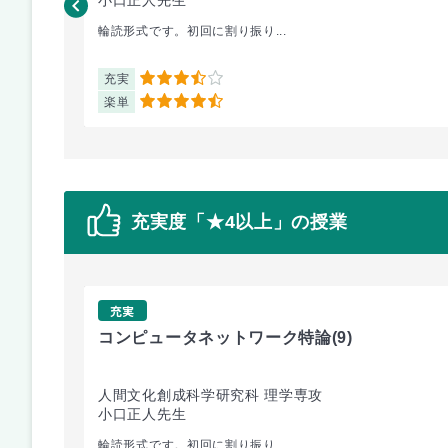
輪読形式です。初回に割り振り...
充実
3.5
楽単
4.5
充実度「★4以上」の授業
充実
コンピュータネットワーク特論
(9)
人間文化創成科学研究科 理学専攻
小口正人先生
輪読形式です。初回に割り振り...