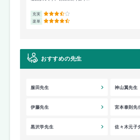
充実
3.5
楽単
4.5
おすすめの先生
服田先生
神山翼先生
伊藤先生
宮本泰則先
黒沢学先生
佐々木元子