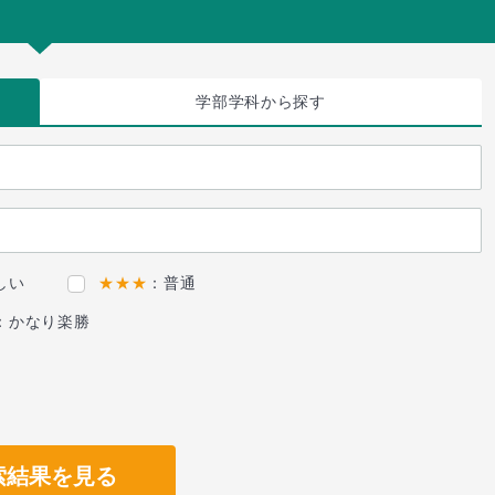
学部学科
から探す
しい
★★★
：普通
：かなり楽勝
索結果を見る