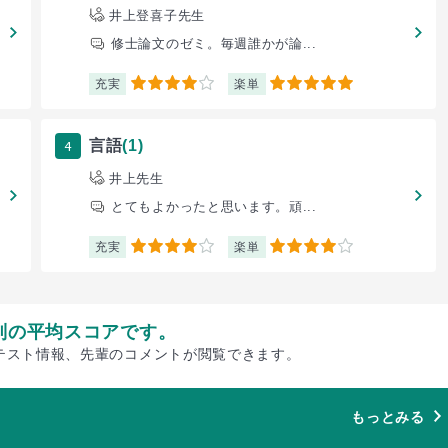
井上登喜子先生
修士論文のゼミ。毎週誰かが論...
充実
楽単
4
5
4
言語
(1)
井上先生
とてもよかったと思います。頑...
充実
楽単
4
4
別の平均スコアです。
テスト情報、先輩のコメントが閲覧できます。
もっとみる