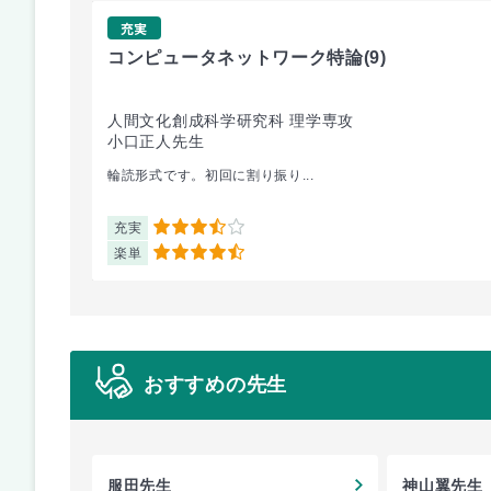
充実
コンピュータネットワーク特論
(9)
人間文化創成科学研究科 理学専攻
小口正人先生
輪読形式です。初回に割り振り...
充実
3.5
楽単
4.5
おすすめの先生
服田先生
神山翼先生