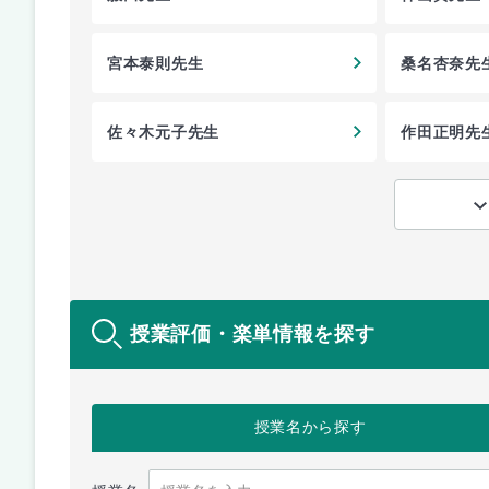
宮本泰則先生
桑名杏奈先
佐々木元子先生
作田正明先
授業評価・楽単情報を探す
授業名
から探す