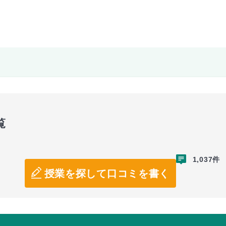
覧
1,037件
授業を探して口コミを書く