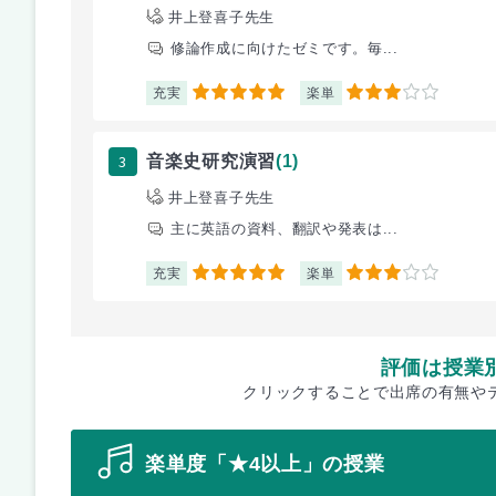
井上登喜子先生
修論作成に向けたゼミです。毎...
充実
楽単
5
3
3
音楽史研究演習
(1)
井上登喜子先生
主に英語の資料、翻訳や発表は...
充実
楽単
5
3
評価は授業
クリックすることで出席の有無や
楽単度「★4以上」の授業