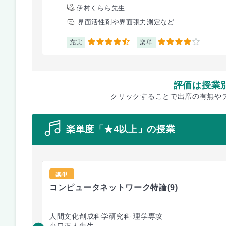
伊村くらら先生
界面活性剤や界面張力測定など...
充実
楽単
4.5
4
評価は授業
クリックすることで出席の有無や
楽単度「★4以上」の授業
楽単
コンピュータネットワーク特論
(9)
人間文化創成科学研究科 理学専攻
小口正人先生