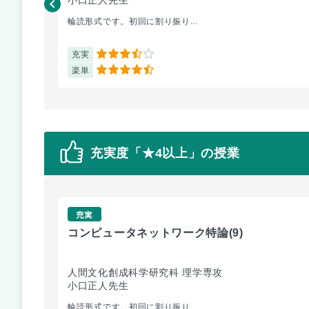
輪読形式です。初回に割り振り...
充実
3.5
楽単
4.5
充実度「★4以上」の授業
充実
コンピュータネットワーク特論
(9)
人間文化創成科学研究科 理学専攻
小口正人先生
輪読形式です。初回に割り振り...