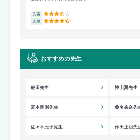
充実
3.5
楽単
4.5
おすすめの先生
服田先生
神山翼先生
宮本泰則先生
桑名杏奈先
佐々木元子先生
作田正明先