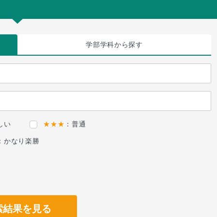
学部学科
から探す
しい
★★★
：普通
：かなり楽勝
索結果を見る